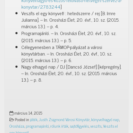
konyvelhagyo-es-kozos-felolvaso-hetveget-szervez-a-
konyvtar/2783244
]
Veszíts el egy könyvet! : hetedszerre / rej [B. Imre
Julianna]. – In. Orosházi Élet, 20. évf., 10. sz. (2015.
március 13.). – p. 4.
Programajánló. – In. Orosházi Élet, 20. évf., 10. sz.
(2015. március 13.). – p. 5.
Célegyenesben a TÁMOP-pályázat a városi
könyvtárban. – In. Orosházi Élet, 20. évf., 10. sz.
(2015. március 13.). – p. 6.
Nagy elhagyó nap / DJ [Dancsó József] [képregény].
– In. Orosházi Élet, 20. évf., 10. sz. (2015. március
13.). – p. 8.
március 14, 2015
Posted in
játék
,
Justh Zsigmond Városi Könyvtár
,
könyvelhagyó nap
,
Orosháza
,
programajánló
,
rólunk írták
,
sajtófigyelés
,
veszíts
,
Veszíts el
egy könyvet!