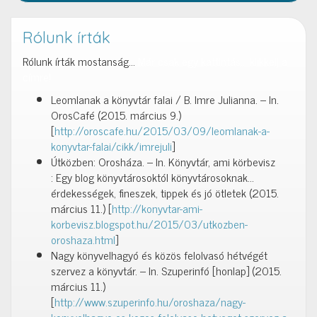
Rólunk írták
Rólunk írták mostanság…
Már csak egy kattintás… klikkelj a
címre!
Leomlanak a könyvtár falai / B. Imre Julianna. – In.
OrosCafé (2015. március 9.)
[
http://oroscafe.hu/2015/03/09/leomlanak-a-
konyvtar-falai/cikk/imrejuli
]
Útközben: Orosháza. – In. Könyvtár, ami körbevisz
: Egy blog könyvtárosoktól könyvtárosoknak…
érdekességek, fineszek, tippek és jó ötletek (2015.
március 11.) [
http://konyvtar-ami-
korbevisz.blogspot.hu/2015/03/utkozben-
oroshaza.html
]
Nagy könyvelhagyó és közös felolvasó hétvégét
szervez a könyvtár. – In. Szuperinfó [honlap] (2015.
március 11.)
[
http://www.szuperinfo.hu/oroshaza/nagy-