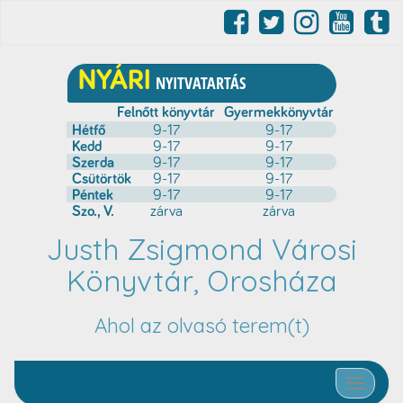
Justh Zsigmond Városi
Könyvtár, Orosháza
Ahol az olvasó terem(t)
Toggle nav