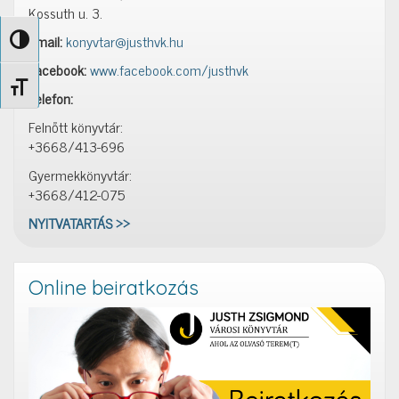
Kossuth u. 3.
Email:
konyvtar@justhvk.hu
Nagy kontraszt váltása
Facebook:
www.facebook.com/justhvk
Betűméret váltása
Telefon:
Felnőtt könyvtár:
+3668/413-696
Gyermekkönyvtár:
+3668/412-075
NYITVATARTÁS >>
Online beiratkozás