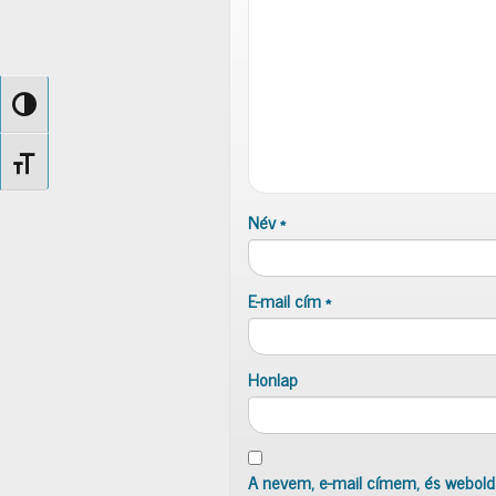
Nagy kontraszt váltása
Betűméret váltása
Név
*
E-mail cím
*
Honlap
A nevem, e-mail címem, és webol