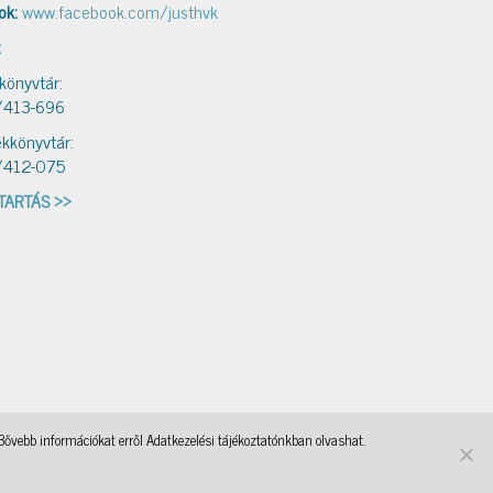
ok:
www.facebook.com/justhvk
:
 könyvtár:
/413-696
kkönyvtár:
/412-075
TARTÁS >>
Bővebb információkat erről Adatkezelési tájékoztatónkban olvashat.
ebasi
OKKA
, a WordPress Theme by
@aicragellebasi