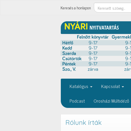
Keresés
Keresés a honlapon
Katalógus
Kapcsolat
Podcast
Orosházi Múltidéző
Rólunk írták