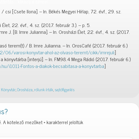
tintás… klikkelj a címre!
csi [Csete Ilona]. – In. Békés Megyei Hírlap, 72. évf., 29. sz.
Élet, 22. évf., 4. sz. (2017. február 3.). – p. 5.
mre J. [B. Imre Julianna]. – In. Orosházi Élet, 22. évf., 4. sz. (2017.
asó terem(t) / B. Imre Julianna. – In. OrosCafé (2017. február 6.)
/06/varosi-konyvtar-ahol-az-olvaso-teremt/cikk/imrejuli
]
a könyvtárba [interjú]. – In. FM98.4 Mega Rádió (2017. február 6.)
.hu/i1011-Fontos-a-diakok-becsabitasa-a-konyvtarba
]
 Könyvtár
,
Orosháza
,
rólunk írták
,
sajtófigyelés
ás?
.
A kötelező mezőket
*
karakterrel jelöltük