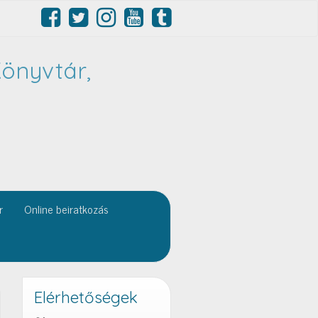
önyvtár,
r
Online beiratkozás
Elérhetőségek