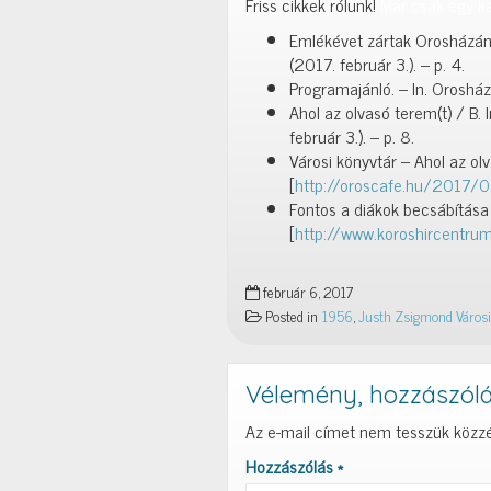
Friss cikkek rólunk!
Már csak egy kat
Emlékévet zártak Orosházán / 
(2017. február 3.). – p. 4.
Programajánló. – In. Orosházi 
Ahol az olvasó terem(t) / B. I
február 3.). – p. 8.
Városi könyvtár – Ahol az olv
[
http://oroscafe.hu/2017/02
Fontos a diákok becsábítása 
[
http://www.koroshircentrum
február 6, 2017
Posted in
1956
,
Justh Zsigmond Városi
Vélemény, hozzászól
Az e-mail címet nem tesszük közzé
Hozzászólás
*