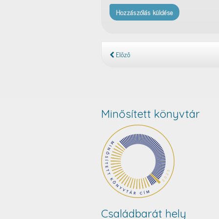
Előző
Minősített könyvtár
Családbarát hely