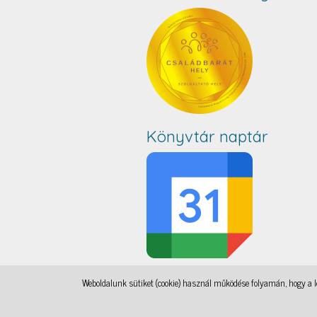
Könyvtár naptár
Weboldalunk sütiket (cookie) használ működése folyamán, hogy a le
IAMSocial
, a WordPress Theme by
@aicragellebasi