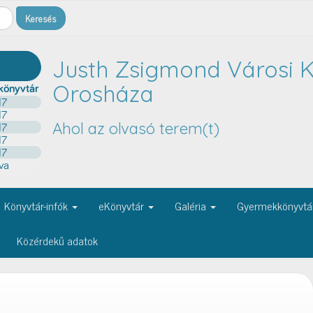
Justh Zsigmond Városi K
Orosháza
Ahol az olvasó terem(t)
Könyvtár-infók
eKönyvtár
Galéria
Gyermekkönyvtá
Közérdekű adatok