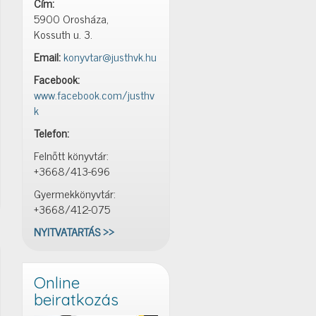
Cím:
5900 Orosháza,
Kossuth u. 3.
Email:
konyvtar@justhvk.hu
Facebook:
www.facebook.com/justhv
k
Telefon:
Felnőtt könyvtár:
+3668/413-696
Gyermekkönyvtár:
+3668/412-075
NYITVATARTÁS >>
Online
beiratkozás