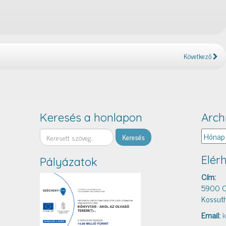
Következő
Keresés a honlapon
Arch
Keresés
Archív
Elér
Pályázatok
Cím:
5900 O
Kossuth
Email:
k