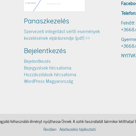
Facebo
Telefon
Panaszkezelés
Felnőtt
+3668
Szervezeti integritást sértő események
kezelésének eljárásrendje (pdf) >>
Gyerme
+3668
Bejelentkezés
NYITVA
Bejelentkezés
Bejegyzések hírcsatorna
Hozzászólások hírcsatorna
WordPress Magyarország
gjobb felhasználói élményt nyújthassa Önnek. A sütik használatát bármikor letilthatja! 
Könyvtári levelezés
, a WordPress Theme by
@aicragellebasi
Nyomtató
, a WordPress Theme by
@aicragell
Rendben
Adatkezelési tájékoztató