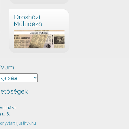
Orosházi
Múltidéző
ívum
um
hetőségek
rosháza,
 u. 3.
onyvtar@justhvk.hu