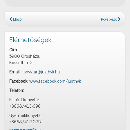
Előző
Következő
Elérhetőségek
Cím:
5900 Orosháza,
Kossuth u. 3.
Email:
konyvtar@justhvk.hu
Facebook:
www.facebook.com/justhvk
Telefon:
Felnőtt könyvtár:
+3668/413-696
Gyermekkönyvtár:
+3668/412-075