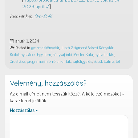
2023-aprilis/
]
Kiemelt kép:
OrosCafé
január 1, 2024
Posted in
gyermekkönyvtár
,
Justh Zsigmond Városi Könyvtár
,
Kodolányi János Egyetem
,
könyvajánló
,
Mester Kata
,
nyitvatartás
,
Orosháza
,
programajánló
,
rólunk írták
,
sajtófigyelés
,
Sebők Dalma
,
tél
Vélemény, hozzászólás?
Az e-mail címet nem tesszük közzé.
A kötelező mezőket
*
karakterrel jelöltük
Hozzászólás
*