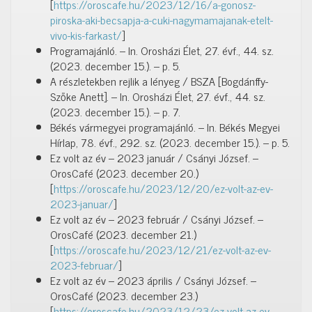
[
https://oroscafe.hu/2023/12/16/a-gonosz-
piroska-aki-becsapja-a-cuki-nagymamajanak-etelt-
vivo-kis-farkast/
]
Programajánló. – In. Orosházi Élet, 27. évf., 44. sz.
(2023. december 15.). – p. 5.
A részletekben rejlik a lényeg / BSZA [Bogdánffy-
Szőke Anett]. – In. Orosházi Élet, 27. évf., 44. sz.
(2023. december 15.). – p. 7.
Békés vármegyei programajánló. – In. Békés Megyei
Hírlap, 78. évf., 292. sz. (2023. december 15.). – p. 5.
Ez volt az év – 2023 január / Csányi József. –
OrosCafé (2023. december 20.)
[
https://oroscafe.hu/2023/12/20/ez-volt-az-ev-
2023-januar/
]
Ez volt az év – 2023 február / Csányi József. –
OrosCafé (2023. december 21.)
[
https://oroscafe.hu/2023/12/21/ez-volt-az-ev-
2023-februar/
]
Ez volt az év – 2023 április / Csányi József. –
OrosCafé (2023. december 23.)
[
https://oroscafe.hu/2023/12/23/ez-volt-az-ev-