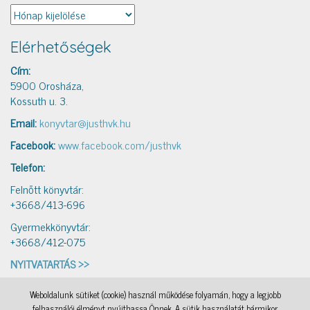
Archívum
Elérhetőségek
Cím:
5900 Orosháza,
Kossuth u. 3.
Email:
konyvtar@justhvk.hu
Facebook:
www.facebook.com/justhvk
Telefon:
Felnőtt könyvtár:
+3668/413-696
Gyermekkönyvtár:
+3668/412-075
NYITVATARTÁS >>
Weboldalunk sütiket (cookie) használ működése folyamán, hogy a legjobb
IAMSocial
, a WordPress Theme by
@aicragellebasi
Könyvtári levelezés
, a WordPress Theme by
felhasználói élményt nyújthassa Önnek. A sütik használatát bármikor