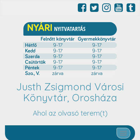
Justh Zsigmond Városi
Könyvtár, Orosháza
Ahol az olvasó terem(t)
Toggle nav