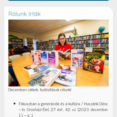
Rólunk írták
Decemberi cikkek, tudósítások rólunk!
Már csak egy
kattintás… klikkelj a címre!
Fókuszban a generációk és a kultúra / Huszárik Dóra.
– In. Orosházi Élet, 27. évf., 42. sz. (2023. december
1.). – p. 1.