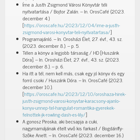
Íme a Justh Zsigmond Városi Könyvtár téli
nyitvatartása / Bojtor Zalán. – In. OrosCafé (2023.
december 4.)
[
https://oroscafe.hu/2023/12/04/ime-a-justh-
zsigmond-varosi-konyvtar-teli-nyitvatartasa/
]
Programajánló. – In. Orosházi Élet, 27. évf., 43. sz.
(2023. december 8.). – p. 5.
Télen a könyv a legjobb társaság / HD [Huszárik
Dóra]. – In. Orosházi Élet, 27. évf., 43. sz. (2023.
december 8.). – p. 6.
Ha itt a tél, nem kell más, csak egy jó könyv és egy
forró csoki / Huszárik Dóra. – In. OrosCafé (2023.
december 10.).
[
https://oroscafe.hu/2023/12/10/oroshaza-hirek-
justh-zsigmond-varosi-konyvtar-karacsony-ajanlo-
konyv-unnep-tel-hangulat-romantika-gyerekek-
felnottek-jk-rowling-dash-es-lily/
]
A gonosz Piroska, aki becsapja a cuki,
nagymamájának ételt vivő kis farkast / Bogdánffy-
Szőke Anett. – In. OrosCafé (2023. december 16.)