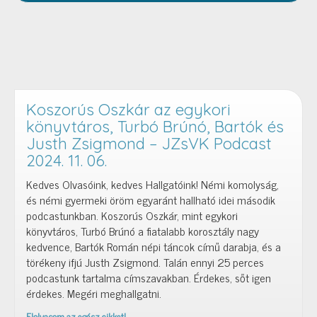
Koszorús Oszkár az egykori
könyvtáros, Turbó Brúnó, Bartók és
Justh Zsigmond – JZsVK Podcast
2024. 11. 06.
Kedves Olvasóink, kedves Hallgatóink! Némi komolyság,
és némi gyermeki öröm egyaránt hallható idei második
podcastunkban. Koszorús Oszkár, mint egykori
könyvtáros, Turbó Brúnó a fiatalabb korosztály nagy
kedvence, Bartók Román népi táncok című darabja, és a
törékeny ifjú Justh Zsigmond. Talán ennyi 25 perces
podcastunk tartalma címszavakban. Érdekes, sőt igen
érdekes. Megéri meghallgatni.
Elolvasom az egész cikket!