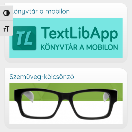
Könyvtár a mobilon
Nagy kontraszt váltása
Betűméret váltása
Szemüveg-kölcsönző