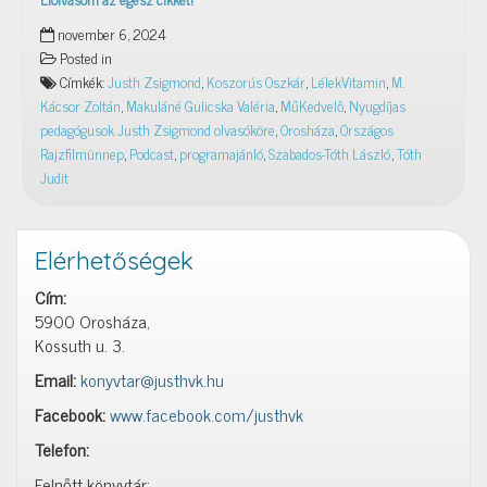
Koszorús
november 6, 2024
Oszkár
Posted in
az
Címkék:
Justh Zsigmond
,
Koszorús Oszkár
,
LélekVitamin
,
M.
egykori
Kácsor Zoltán
,
Makuláné Gulicska Valéria
,
MűKedvelő
,
Nyugdíjas
könyvtáros,
pedagógusok Justh Zsigmond olvasóköre
,
Orosháza
,
Országos
Turbó
Rajzfilmünnep
,
Podcast
,
programajánló
,
Szabados-Tóth László
,
Tóth
Brúnó,
Judit
Bartók
és
Justh
Elérhetőségek
Zsigmond
–
Cím:
JZsVK
5900 Orosháza,
Podcast
Kossuth u. 3.
2024.
Email:
11.
konyvtar@justhvk.hu
06.
Facebook:
www.facebook.com/justhvk
Telefon:
Felnőtt könyvtár: