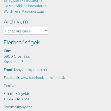
Hozzászólások hírcsatorna
WordPress Magyarország
Archívum
Archívum
Elérhetőségek
Cím:
5900 Orosháza,
Kossuth u. 3.
Email:
konyvtar@justhvk.hu
Facebook:
www.facebook.com/justhvk
Telefon:
Felnőtt könyvtár:
+3668/413-696
Gyermekkönyvtár: