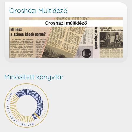
Orosházi Múltidéző
Minősített könyvtár