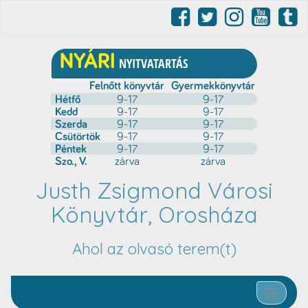
Justh Zsigmond Városi
Könyvtár, Orosháza
Ahol az olvasó terem(t)
Toggle nav