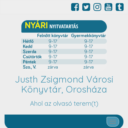
Justh Zsigmond Városi
Könyvtár, Orosháza
Ahol az olvasó terem(t)
Toggle nav