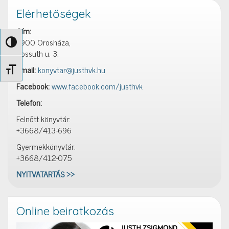
Elérhetőségek
Cím:
5900 Orosháza,
Nagy kontraszt váltása
Kossuth u. 3.
Email:
konyvtar@justhvk.hu
Betűméret váltása
Facebook:
www.facebook.com/justhvk
Telefon:
Felnőtt könyvtár:
+3668/413-696
Gyermekkönyvtár:
+3668/412-075
NYITVATARTÁS >>
Online beiratkozás