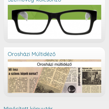
Orosházi Múltidéző
Minősített könyvtár