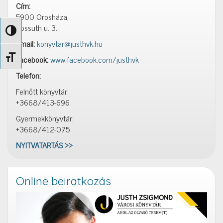
Cím:
5900 Orosháza,
Kossuth u. 3.
Nagy kontraszt váltása
Email:
konyvtar@justhvk.hu
Betűméret váltása
Facebook:
www.facebook.com/justhvk
Telefon:
Felnőtt könyvtár:
+3668/413-696
Gyermekkönyvtár:
+3668/412-075
NYITVATARTÁS >>
Online beiratkozás