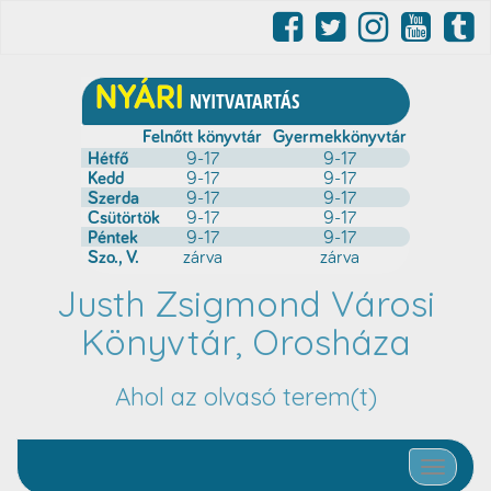
Justh Zsigmond Városi
Könyvtár, Orosháza
Ahol az olvasó terem(t)
Toggle nav