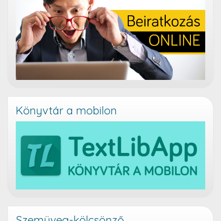
Könyvtár a mobilon
Szemüveg-kölcsönző