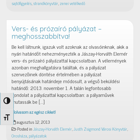
sajtófigyelés
,
strandkönyvtár
,
zenei vetélkedő
Vers- és prózaíró pályázat –
meghosszabbítva!
Be kell látnunk, igazuk volt azoknak az olvasóinknak, akik a
nyári határidőt nehezményezték a Jászay-Horváth Elemér
vers- és prózaíró pályázattal kapcsolatban. A vélemények
azonban meghallgatásra találtak, és a pályázat
szervezőinek döntése értelmében a pályázat
benyújtásának határideje módosult, a végső beküldési
határidő: 2013. november 1. A talán legfontosabb
gondolat a pályázattal kapcsolatban: a pályaművek
mutassák be […]
Nagy kontraszt váltása
Elolvasom az egész cikket!
Vers-
Betűméret váltása
augusztus 12, 2013
és
Posted in
Jászay-Horváth Elemér
,
Justh Zsigmond Városi Könyvtár
,
prózaíró
Orosháza
,
pályázatok
pályázat