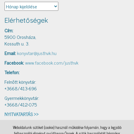
Archívum
Elérhetőségek
Cím:
5900 Orosháza,
Kossuth u. 3.
Email:
konyvtar@justhvk.hu
Facebook:
www.facebook.com/justhvk
Telefon:
Felnőtt könyvtár:
+3668/413-696
Gyermekkönyvtár:
+3668/412-075
NYITVATARTÁS >>
Weboldalunk sütiket (cookie) használ működése folyamán, hogy a legjobb
IAMSocial
, a WordPress Theme by
@aicragellebasi
Könyvtári levelezés
, a WordPress Theme by
felhasználói élményt nyújthassa Önnek. A sütik használatát bármikor