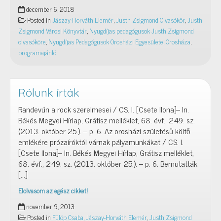
Olvasókör:
december 6, 2018
2018.
Posted in
Jászay-Horváth Elemér
,
Justh Zsigmond Olvasókör
,
Justh
december
Zsigmond Városi Könyvtár
,
Nyugdíjas pedagógusok Justh Zsigmond
12.
olvasóköre
,
Nyugdíjas Pedagógusok Orosházi Egyesülete
,
Orosháza
,
programajánló
Rólunk írták
Randevún a rock szerelmesei / CS. I. [Csete Ilona]– In.
Békés Megyei Hírlap, Grátisz melléklet, 68. évf., 249. sz.
(2013. október 25.). – p. 6. Az orosházi születésű költő
emlékére prózaíróktól várnak pályamunkákat / CS. I.
[Csete Ilona]– In. Békés Megyei Hírlap, Grátisz melléklet,
68. évf., 249. sz. (2013. október 25.). – p. 6. Bemutatták
[…]
Elolvasom az egész cikket!
Rólunk
november 9, 2013
írták
Posted in
Fülöp Csaba
,
Jászay-Horváth Elemér
,
Justh Zsigmond