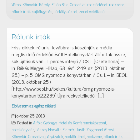
Városi Könyvtár
,
Károlyi Fülöp Béla
,
Orosháza
,
rocktörténet
,
rockzene
,
rólunk írták
,
sajtófigyelés
,
Törköly József
,
zenei vetélkedő
Rólunk írták
Friss cikkek, rólunk. Továbbra is köszönjük a média
megtisztelő érdeklődését! Hotelkönyvtárt állítottak össze,
sok újításuk van : 1 perces interjú / CS. I. [Csete Ilona]. –
In. Békés Megyei Hírlap, 68. évf., 249. sz. (2013. október
25.). – p. 5. OMG nyomoz a könyvtárban / Cs. I. – In. BEOL
(2013. október 25.)
[http://www.beol.hu/bekes/kultura/omg-nyomoz-a-
konyvtarban-522239] Újra rockvetélkedő!. […]
Elolvasom az egész cikket!
Rólunk
október 25, 2013
írták
Posted in
Alföld Gyöngye Hotel és Konferenciaközpont
,
hotelkönyvtár
,
Jászay-Horváth Elemér
,
Justh Zsigmond Városi
Könyvtár
,
Orosháza
,
pályázatok
,
rocktörténet
,
rockzene
,
rólunk írták
,