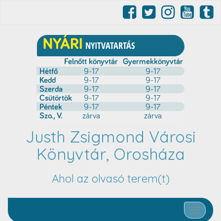
Justh Zsigmond Városi
Könyvtár, Orosháza
Ahol az olvasó terem(t)
Toggle nav