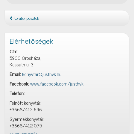
–
meghosszabbítva!
Korábbi posztok
Elérhetőségek
Cím:
5900 Orosháza,
Kossuth u. 3.
Email:
konyvtar@justhvk.hu
Facebook:
www.facebook.com/justhvk
Telefon:
Felnőtt könyvtár:
+3668/413-696
Gyermekkönyvtár:
+3668/412-075