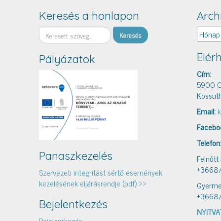
Keresés a honlapon
Arch
Keresés
Archív
Elér
Pályázatok
Cím:
5900 O
Kossuth
Email:
k
Facebo
Telefon
Panaszkezelés
Felnőtt
+3668
Szervezeti integritást sértő események
kezelésének eljárásrendje (pdf) >>
Gyerme
+3668
Bejelentkezés
NYITVA
Bejelentkezés