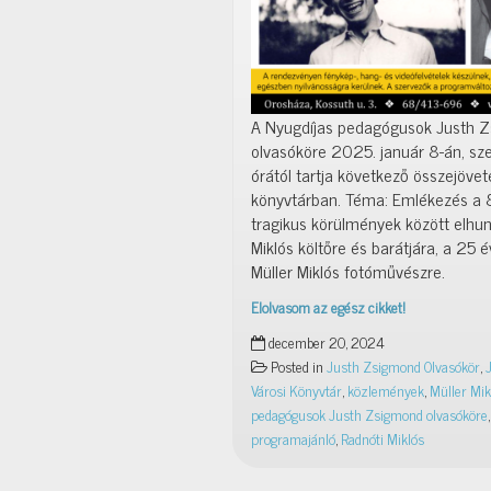
A Nyugdíjas pedagógusok Justh 
olvasóköre 2025. január 8-án, sz
órától tartja következő összejövet
könyvtárban. Téma: Emlékezés a 
tragikus körülmények között elhun
Miklós költőre és barátjára, a 25 
Müller Miklós fotóművészre.
Elolvasom az egész cikket!
Olvasókör
december 20, 2024
–
Posted in
Justh Zsigmond Olvasókör
,
2025.
Városi Könyvtár
,
közlemények
,
Müller Mik
január
pedagógusok Justh Zsigmond olvasóköre
8.
programajánló
,
Radnóti Miklós