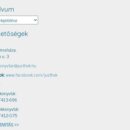
ívum
um
hetőségek
rosháza,
 u. 3.
onyvtar@justhvk.hu
ok:
www.facebook.com/justhvk
:
 könyvtár:
/413-696
kkönyvtár:
/412-075
TARTÁS >>