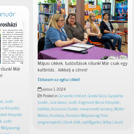
január
Májusi cikkek, tudósítások rólunk! Már csak egy
rólunk! Már
kattintás… klikkelj a címre!
e!
Elolvasom az egész cikket!
Rólunk
június 1, 2024
írták
Posted in
Cervantes Intézet
,
Gonda Géza
,
Gyopárka
–
nd
,
Justh
tündér
,
Just dance
,
Justh Zsigmond Városi Könyvtár
,
2024.
osi Könyvtár
,
kiállítás
,
Koszorús Oszkár
,
mesemondó verseny
,
Müller
május
ített Könyvtár
Miklós
,
Orosháza
,
Orosházi Mályvavirág Pont
,
k Justh
programajánló
,
rólunk írták
,
sajtófigyelés
,
Vollay László
 Mályvavirág