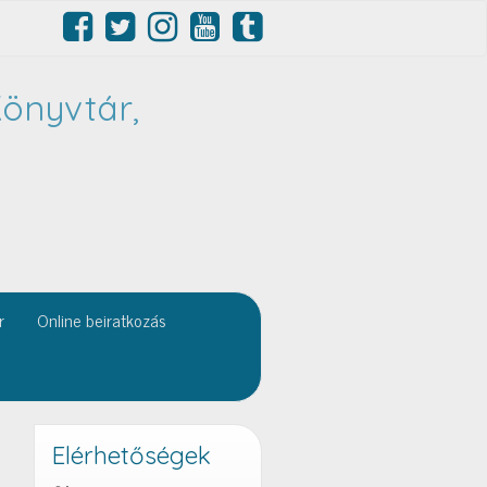
önyvtár,
r
Online beiratkozás
Elérhetőségek