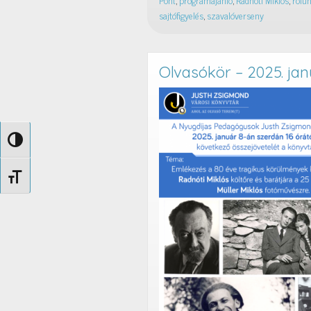
Pont
,
programajánló
,
Radnóti Miklós
,
rólun
sajtófigyelés
,
szavalóverseny
Olvasókör – 2025. jan
Nagy kontraszt váltása
Betűméret váltása