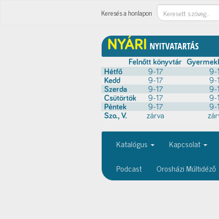
Keresés
Keresés a honlapon
Katalógus
Kapcsolat
Podcast
Orosházi Múltidéző