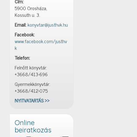
Cím:
5900 Orosháza,
Kossuth u. 3.
Email:
konyvtar@justhvk.hu
Facebook:
www.facebook.com/justhv
k
Telefon:
Felnőtt könyvtár:
+3668/413-696
Gyermekkönyvtár:
+3668/412-075
NYITVATARTÁS >>
Online
beiratkozás