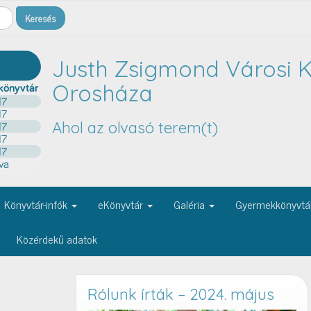
Justh Zsigmond Városi K
Orosháza
Ahol az olvasó terem(t)
Könyvtár-infók
eKönyvtár
Galéria
Gyermekkönyvtá
Közérdekű adatok
Rólunk írták – 2024. május