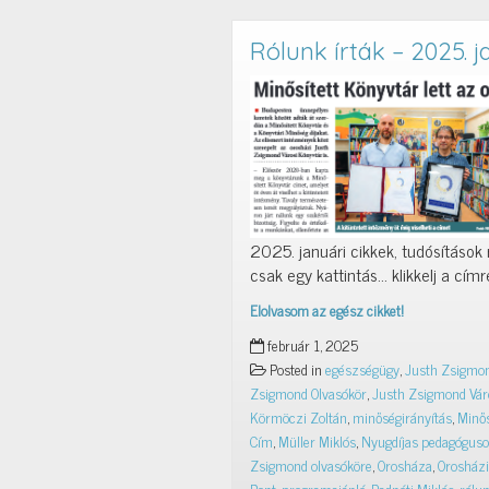
Rólunk írták – 2025. 
2025. januári cikkek, tudósítások 
csak egy kattintás… klikkelj a címr
Elolvasom az egész cikket!
Rólunk
február 1, 2025
írták
Posted in
egészségügy
,
Justh Zsigmo
–
Zsigmond Olvasókör
,
Justh Zsigmond Vár
2025.
Körmöczi Zoltán
,
minőségirányítás
,
Minős
január
Cím
,
Müller Miklós
,
Nyugdíjas pedagóguso
Zsigmond olvasóköre
,
Orosháza
,
Orosházi