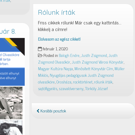
k írták
,
Rólunk írták
Friss cikkek rólunk! Már csak egy kattintás…
klikkelj a címre!
uár 8.
Elolvasom az egész cikket!
Rólunk
február 1, 2020
írták
Posted in
Balogh Endre
,
Justh Zsigmond
,
Justh
Zsigmond Olvasókör
,
Justh Zsigmond Városi Könyvtár
,
Magyar Kultúra Napja
,
Minősített Könyvtár Cím
,
Müller
Miklós
,
Nyugdíjas pedagógusok Justh Zsigmond
olvasóköre
,
Orosháza
,
rocktörténet
,
rólunk írták
,
sajtófigyelés
,
szavalóverseny
,
Törköly József
Korábbi posztok