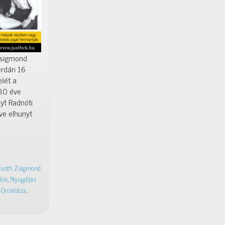
Zsigmond
erdán 16
elét a
80 éve
yt Radnóti
éve elhunyt
Justh Zsigmond
lós
,
Nyugdíjas
,
Orosháza
,