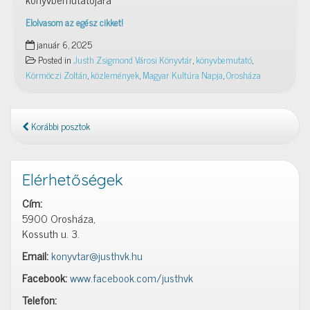
Elolvasom az egész cikket!
2025.
január 6, 2025
január
Posted in
Justh Zsigmond Városi Könyvtár
,
könyvbemutató
,
21.,
Körmöczi Zoltán
,
közlemények
,
Magyar Kultúra Napja
,
Orosháza
17
óra:
Körmöczi
Zoltán
Korábbi posztok
zenés
könyvbemutatója
Elérhetőségek
Cím:
5900 Orosháza,
Kossuth u. 3.
Email:
konyvtar@justhvk.hu
Facebook:
www.facebook.com/justhvk
Telefon: