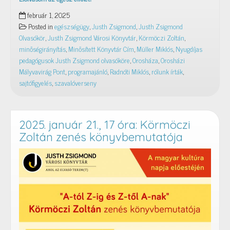
Rólunk
február 1, 2025
írták
Posted in
egészségügy
,
Justh Zsigmond
,
Justh Zsigmond
–
Olvasókör
,
Justh Zsigmond Városi Könyvtár
,
Körmöczi Zoltán
,
2025.
minőségirányítás
,
Minősített Könyvtár Cím
,
Müller Miklós
,
Nyugdíjas
január
pedagógusok Justh Zsigmond olvasóköre
,
Orosháza
,
Orosházi
Mályvavirág Pont
,
programajánló
,
Radnóti Miklós
,
rólunk írták
,
sajtófigyelés
,
szavalóverseny
2025. január 21., 17 óra: Körmöczi
Zoltán zenés könyvbemutatója