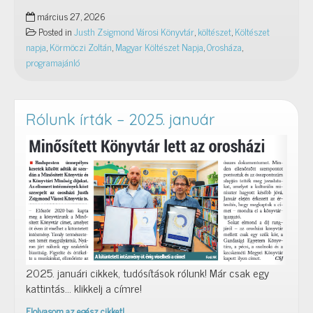
Április
március 27, 2026
9.:
Posted in
Justh Zsigmond Városi Könyvtár
,
költészet
,
Költészet
Megzenésített
napja
,
Körmöczi Zoltán
,
Magyar Költészet Napja
,
Orosháza
,
és
programajánló
kedvenc
versek
Rólunk írták – 2025. január
2025. januári cikkek, tudósítások rólunk! Már csak egy
kattintás… klikkelj a címre!
Elolvasom az egész cikket!