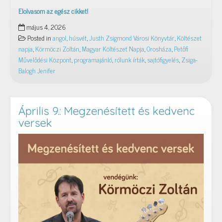
Elolvasom az egész cikket!
Rólunk
május 4, 2026
írták
Posted in
angol
,
húsvét
,
Justh Zsigmond Városi Könyvtár
,
Költészet
–
napja
,
Körmöczi Zoltán
,
Magyar Költészet Napja
,
Orosháza
,
Petőfi
2026.
Művelődési Központ
,
programajánló
,
rólunk írták
,
sajtófigyelés
,
Zsiga-
április
Balogh Jenifer
Április 9.: Megzenésített és kedvenc
versek