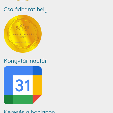
Családbarát hely
Könyvtár naptár
Keresés a honlapon