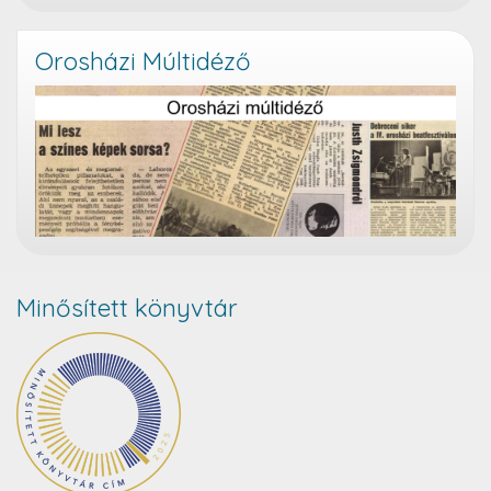
Orosházi Múltidéző
Minősített könyvtár