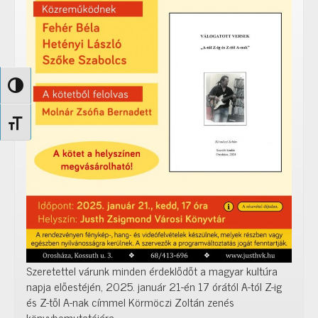
Nagy kontraszt váltása
Betűméret váltása
Szeretettel várunk minden érdeklődőt a magyar kultúra
napja előestéjén, 2025. január 21-én 17 órától A-tól Z-ig
és Z-től A-nak címmel Körmöczi Zoltán zenés
könyvbemutatójára