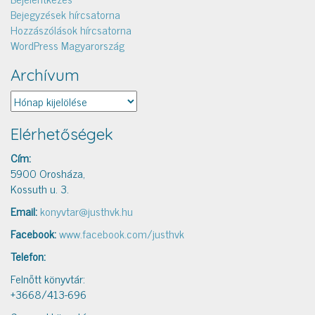
Bejegyzések hírcsatorna
Hozzászólások hírcsatorna
WordPress Magyarország
Archívum
Archívum
Elérhetőségek
Cím:
5900 Orosháza,
Kossuth u. 3.
Email:
konyvtar@justhvk.hu
Facebook:
www.facebook.com/justhvk
Telefon:
Felnőtt könyvtár:
+3668/413-696