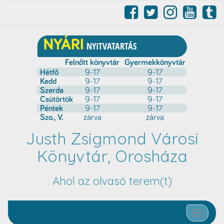
Justh Zsigmond Városi
Könyvtár, Orosháza
Ahol az olvasó terem(t)
Toggle nav