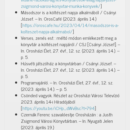
zsigmond-varosi-konyvtar-munka-konyvek/
]
Másodszor is a költészet napja alkalmából / Csányi
József. – In. OrosCafé (2023. április 14.)
[
https://oroscafe.hu/2023/04/14/masodszor-is-a-
kolteszet-napja-alkalmabol/
]
Verses, zenés est : méltó módon emlékezett meg a
könyvtár a költészet napjáról / CSJ [Csányi József]. –
In. Orosházi Élet, 27. évf., 12. sz. (2023. április 14.). –
p. 5.
Húsvéti játszóház a könyvtárban / Csányi József. –
In. Orosházi Élet, 27. évf., 12. sz. (2023. április 14.). –
p. 5.
Programajánló. – In. Orosházi Élet, 27. évf., 12. sz.
(2023. április 14.). – p. 5.
Csönded vagyok. Részlet az Orosházi Városi Televízió
2023. április 14-i Híradójából
[
https://youtu.be/iCHp_dWvBsc?t=794
]
Czernák Ferenc szavalóestje Orosházán : a Justh
Zsigmond Városi Könyvtárban. – In. Nyugati Jelen
(2023. április 19.)