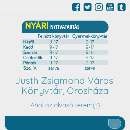
Justh Zsigmond Városi
Könyvtár, Orosháza
Ahol az olvasó terem(t)
Toggle nav