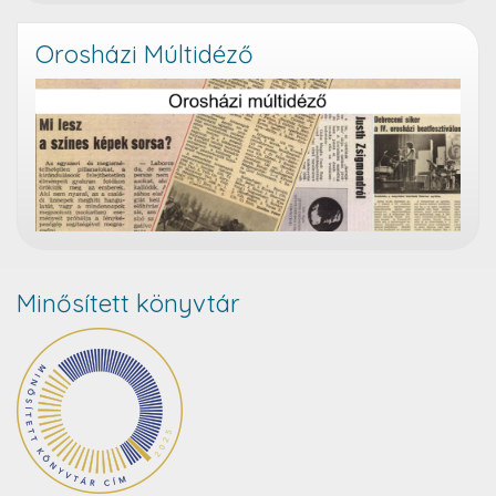
Orosházi Múltidéző
Minősített könyvtár