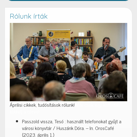
Rólunk írták
Áprilisi cikkek, tudósítások rólunk!
Már csak egy kattintás…
klikkelj a címre!
Passzold vissza, Tesó : használt telefonokat gyűjt a
városi könyvtár / Huszárik Dóra. – In. OrosCafé
(2023. április 1.)