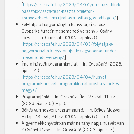
[
https://oroscafe.hu/2023/04/01/oroshaza-hirek-
passzold-vissza-teso-hasznalt-telefon-
kornyezetvedelem-ujrahasznositas-gps-tablagep/
]
Folytatja a hagyományt a könyvtár, újra lesz
Gyopárka tündér mesemondó verseny / Csányi
József. – In. OrosCafé (2023. április 3.)
[
https://oroscafe.hu/2023/04/03/folytatja-a-
hagyomanyt-a-konyvtar-ujra-lesz-gyoparka-tunder-
mesemondo-verseny/
]
Íme a húsvéti programkínálat. – In. OrosCafé (2023.
április 4.)
[
https://oroscafe.hu/2023/04/04/husvet-
programok-husveti-programkinalat-oroshaza-bekes-
megye/
]
Programajánló. – In. Orosházi Élet, 27. évf., 11. sz.
(2023. április 6.). – p. 6.
Békés vármegyei programajánló. – In. Békés Megyei
Hírlap, 78. évf., 81. sz. (2023. április 6.). – p. 5.
A gyermekkönyvtárban már néhány napja húsvét van
/ Csányi József. – In. OrosCafé (2023. április 7.)