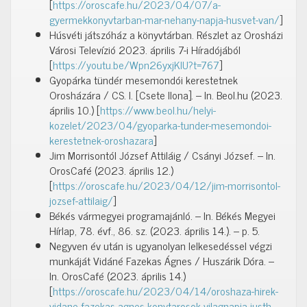
[
https://oroscafe.hu/2023/04/07/a-
gyermekkonyvtarban-mar-nehany-napja-husvet-van/
]
Húsvéti játszóház a könyvtárban. Részlet az Orosházi
Városi Televízió 2023. április 7-i Híradójából
[
https://youtu.be/Wpn26yxjKIU?t=767
]
Gyopárka tündér mesemondói kerestetnek
Orosházára / CS. I. [Csete Ilona]. – In. Beol.hu (2023.
április 10.) [
https://www.beol.hu/helyi-
kozelet/2023/04/gyoparka-tunder-mesemondoi-
kerestetnek-oroshazara
]
Jim Morrisontól József Attiláig / Csányi József. – In.
OrosCafé (2023. április 12.)
[
https://oroscafe.hu/2023/04/12/jim-morrisontol-
jozsef-attilaig/
]
Békés vármegyei programajánló. – In. Békés Megyei
Hírlap, 78. évf., 86. sz. (2023. április 14.). – p. 5.
Negyven év után is ugyanolyan lelkesedéssel végzi
munkáját Vidáné Fazekas Ágnes / Huszárik Dóra. –
In. OrosCafé (2023. április 14.)
[
https://oroscafe.hu/2023/04/14/oroshaza-hirek-
vidane-fazekas-agnes-konytarosok-vilagnapja-justh-