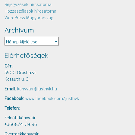
Bejegyzések hírcsatorna
Hozzászólások hírcsatorna
WordPress Magyarország
Archívum
Archívum
Elérhetőségek
Cím:
5900 Orosháza,
Kossuth u. 3.
Email:
konyvtar@justhvk.hu
Facebook:
www.facebook.com/justhvk
Telefon:
Felnőtt könyvtár:
+3668/413-696
Gyermekkönyvtár: