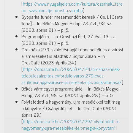
[
https://www.nyugatijelen.com/kultura/czernak_fere
nc_szavaloestje_oroshazan.php
]
Gyopárka tündér mesemondóit keresik / Cs. I. [Csete
Ilona]. – In. Békés Megyei Hírlap, 78. évf., 92. sz.
(2023. április 21.). – p. 5.
Programajánló. – In. Orosházi Élet, 27. évf., 13. sz.
(2023. április 21.). – p. 5.
Orosháza 279. születésnapját ünnepelték és a városi
elismeréseket is átadták / Bojtor Zalán. – In.
OrosCafé (2023. április 24.)
[
https://oroscafe.hu/2023/04/24/oroshazi-hirek-
telepulesalapitas-evfordulo-varos-279-eves-
szuletesnapja-varosi-elismeresek-dijazasok-atadasa/
]
Békés vármegyei programajánló. – In. Békés Megyei
Hírlap, 78. évf., 98. sz. (2023. április 28.). – p. 5.
Folytatódott a hagyomány, újra mesélőkkel telt meg
a könyvtár / Csányi József. – In. OrosCafé (2023.
április 29.)
[
https://oroscafe.hu/2023/04/29/folytatodott-a-
hagyomany-ujra-meselokkel-telt-meg-a-konyvtar/
]