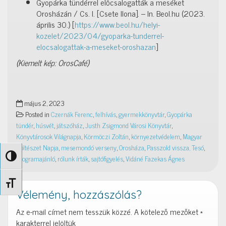
Gyopárka tündérrel előcsalogatták a meséket
Orosházán / Cs. I. [Csete Ilona]. – In. Beol.hu (2023.
április 30.) [
https://www.beol.hu/helyi-
kozelet/2023/04/gyoparka-tunderrel-
elocsalogattak-a-meseket-oroshazan
]
(Kiemelt kép: OrosCafé)
május 2, 2023
Posted in
Czernák Ferenc
,
felhívás
,
gyermekkönyvtár
,
Gyopárka
tündér
,
húsvét
,
játszóház
,
Justh Zsigmond Városi Könyvtár
,
Könyvtárosok Világnapja
,
Körmöczi Zoltán
,
környezetvédelem
,
Magyar
Költészet Napja
,
mesemondó verseny
,
Orosháza
,
Passzold vissza, Tesó
,
Nagy kontraszt váltása
programajánló
,
rólunk írták
,
sajtófigyelés
,
Vidáné Fazekas Ágnes
Betűméret váltása
Vélemény, hozzászólás?
Az e-mail címet nem tesszük közzé.
A kötelező mezőket
*
karakterrel jelöltük