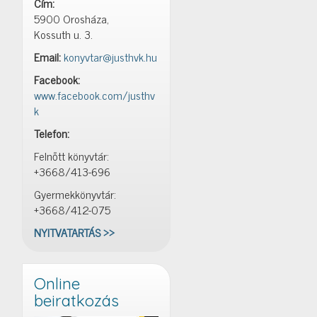
Cím:
5900 Orosháza,
Kossuth u. 3.
Email:
konyvtar@justhvk.hu
Facebook:
www.facebook.com/justhv
k
Telefon:
Felnőtt könyvtár:
+3668/413-696
Gyermekkönyvtár:
+3668/412-075
NYITVATARTÁS >>
Online
beiratkozás