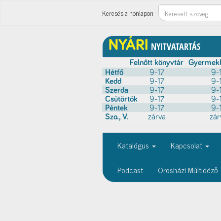
Keresés
Keresés a honlapon
Katalógus
Kapcsolat
Podcast
Orosházi Múltidéző