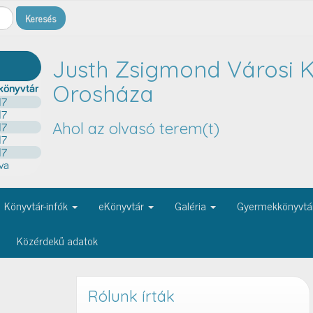
Justh Zsigmond Városi K
Orosháza
Ahol az olvasó terem(t)
Könyvtár-infók
eKönyvtár
Galéria
Gyermekkönyvtá
Közérdekű adatok
Rólunk írták