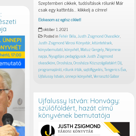
Szeptemberi cikkek, tudósítások rólunk! Már
csak egy kattintás… klikkelj a címre!
:
Elolvasom az egész cikket!
észeti
Rólunk
ja
október 1, 2021
írták
Posted in
Fehér Béla
,
Justh Zsigmond Olvasókör
,
Justh Zsigmond Városi Könyvtár
,
kitüntetések
,
könyvbemutató
,
könyvhét
,
Matuz Gergely
,
Népmese
napja
,
Nyugdíjas pedagógusok Justh Zsigmond
olvasóköre
,
Orosháza
,
Orosháza Közszolgálatáért Díj
,
programajánló
,
rólunk írták
,
sajtófigyelés
,
Tengerics Éva
,
Ujfalussy István
,
ünnepi könyvhét
,
Verrasztó Gábor
Ujfalussy István: Honvágy:
szülőföldért, hazát című
könyvének bemutatója