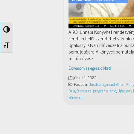
Nagy kontraszt váltása
A 93. Ünnepi Könyvhét rendezvén
keretein belül szeretettel várunk 
Ujfalussy István művészeti album
Betűméret váltása
bemutatójára A könyvet bemutatj
festőművész
Elolvasom az egész cikket!
2022.
június 1, 2022
június
Posted in
Justh Zsigmond Városi Köny
13.,
Béla
,
Orosháza
,
programajánló
,
Ujfalussy 
17
könyvhét
óra:
Ujfalussy
István
művészeti
albumának
bemutatója