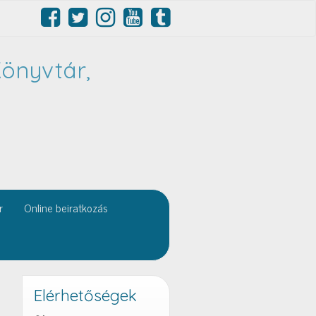
önyvtár,
r
Online beiratkozás
Elérhetőségek