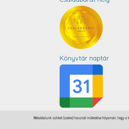
Könyvtár naptár
Weboldalunk sütiket (cookie) használ működése folyamán, hogy a le
IAMSocial
, a WordPress Theme by
@aicragellebasi