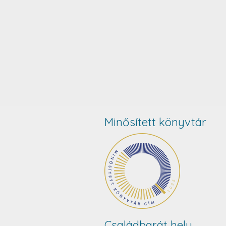
Minősített könyvtár
Családbarát hely