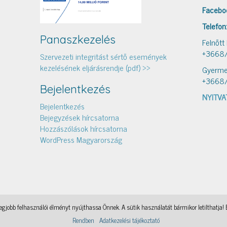
Facebo
Telefon
Panaszkezelés
Felnőtt
+3668
Szervezeti integritást sértő események
kezelésének eljárásrendje (pdf) >>
Gyerme
+3668
Bejelentkezés
NYITVA
Bejelentkezés
Bejegyzések hírcsatorna
Hozzászólások hírcsatorna
WordPress Magyarország
gjobb felhasználói élményt nyújthassa Önnek. A sütik használatát bármikor letilthatja! 
Könyvtári levelezés
, a WordPress Theme by
@aicragellebasi
Nyomtató
, a WordPress Theme by
@aicragell
Rendben
Adatkezelési tájékoztató