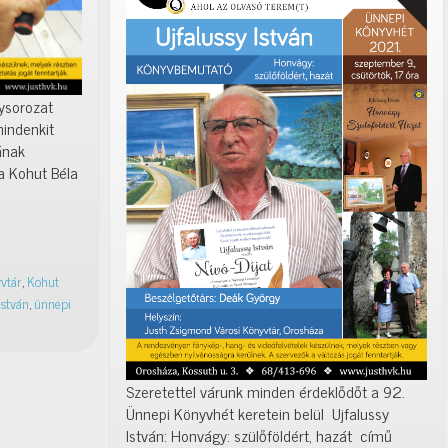
ysorozat
mindenkit
ának
a Kohut Béla
vtár
,
Kohut
István
,
ünnepi
Szeretettel várunk minden érdeklődőt a 92.
Ünnepi Könyvhét keretein belül Ujfalussy
István: Honvágy: szülőföldért, hazát című