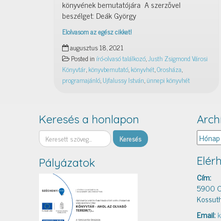
könyvének bemutatójára A szerzővel
beszélget: Deák György
Elolvasom az egész cikket!
Ujfalussy
augusztus 18, 2021
István:
Posted in
író-olvasó találkozó
,
Justh Zsigmond Városi
Honvágy:
Könyvtár
,
könyvbemutató
,
könyvhét
,
Orosháza
,
szülőföldért,
programajánló
,
Ujfalussy István
,
ünnepi könyvhét
hazát
című
könyvének
bemutatója
Keresés a honlapon
Arch
Keresés
Archív
Elér
Pályázatok
Cím:
5900 O
Kossuth
Email:
k