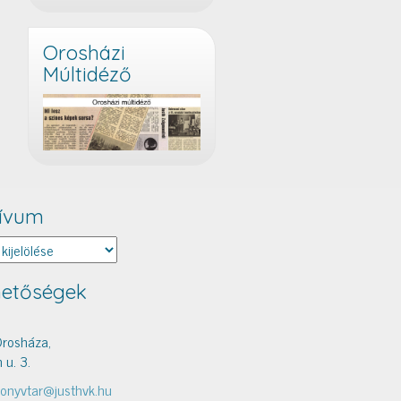
Orosházi
Múltidéző
ívum
um
hetőségek
rosháza,
 u. 3.
onyvtar@justhvk.hu