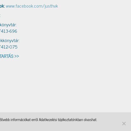
ok:
www.facebook.com/justhvk
:
 könyvtár:
/413-696
kkönyvtár:
/412-075
TARTÁS >>
Bővebb információkat erről Adatkezelési tájékoztatónkban olvashat.
ebasi
OKKA
, a WordPress Theme by
@aicragellebasi