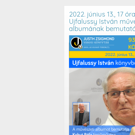
2022. június 13., 17 óra
Ujfalussy István műv
albumának bemutató