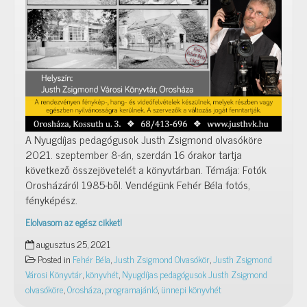
A Nyugdíjas pedagógusok Justh Zsigmond olvasóköre
2021. szeptember 8-án, szerdán 16 órakor tartja
következő összejövetelét a könyvtárban. Témája: Fotók
Orosházáról 1985-ből. Vendégünk Fehér Béla fotós,
fényképész.
Elolvasom az egész cikket!
Fotók
augusztus 25, 2021
Orosházáról
Posted in
Fehér Béla
,
Justh Zsigmond Olvasókör
,
Justh Zsigmond
1985-
Városi Könyvtár
,
könyvhét
,
Nyugdíjas pedagógusok Justh Zsigmond
ből.
olvasóköre
,
Orosháza
,
programajánló
,
ünnepi könyvhét
Vendégünk