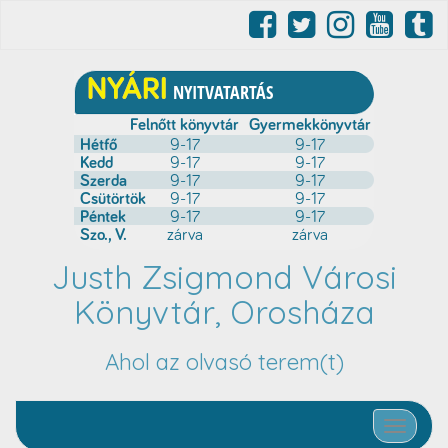
Justh Zsigmond Városi
Könyvtár, Orosháza
Ahol az olvasó terem(t)
Toggle nav