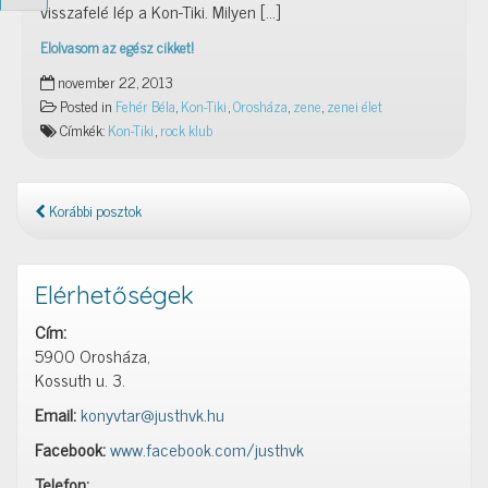
visszafelé lép a Kon-Tiki. Milyen […]
Elolvasom az egész cikket!
Kon-
november 22, 2013
Tiki
Posted in
Fehér Béla
,
Kon-Tiki
,
Orosháza
,
zene
,
zenei élet
a
Címkék:
Kon-Tiki
,
rock klub
Rock
klubban
Korábbi posztok
Elérhetőségek
Cím:
5900 Orosháza,
Kossuth u. 3.
Email:
konyvtar@justhvk.hu
Facebook:
www.facebook.com/justhvk
Telefon: