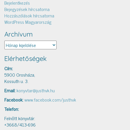
Bejelentkezés
Bejegyzések hírcsatorna
Hozzászólások hírcsatorna
WordPress Magyarország
Archívum
Archívum
Elérhetőségek
Cím:
5900 Orosháza,
Kossuth u. 3.
Email:
konyvtar@justhvk.hu
Facebook:
www.facebook.com/justhvk
Telefon:
Felnőtt könyvtár:
+3668/413-696