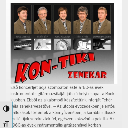
stílusban
Első koncertjét adja szombaton este a ’60-as évek
instrumentális gitármuzsikáját játszó helyi csapat a Rock
klubban. Ebből az alkalomból készítettünk interjút Fehér
Béla zenekarvezetővel. – Az utóbbi évtizedekben jelentős
Nagy kontraszt váltása
változások történtek a könnyűzenében, a korábbi stílusok
mellé újak sorakoztak fel, egészen sokszínű a paletta. Az
1960-as évek instrumentális gitárzenéivel korban
Betűméret váltása