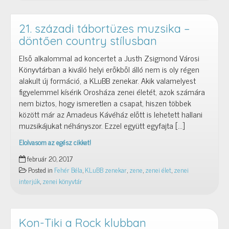
Fehér
Béla
fotós,
21. századi tábortüzes muzsika –
fényképész
döntően country stílusban
Első alkalommal ad koncertet a Justh Zsigmond Városi
Könyvtárban a kiváló helyi erőkből álló nem is oly régen
alakult új formáció, a KLuBB zenekar. Akik valamelyest
figyelemmel kísérik Orosháza zenei életét, azok számára
nem biztos, hogy ismeretlen a csapat, hiszen többek
között már az Amadeus Kávéház előtt is lehetett hallani
muzsikájukat néhányszor. Ezzel együtt egyfajta […]
Elolvasom az egész cikket!
21.
február 20, 2017
századi
Posted in
Fehér Béla
,
KLuBB zenekar
,
zene
,
zenei élet
,
zenei
tábortüzes
interjúk
,
zenei könyvtár
muzsika
–
döntően
country
Kon-Tiki a Rock klubban