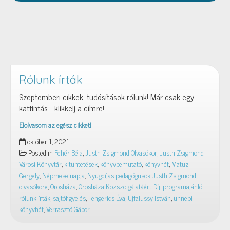
Rólunk írták
Szeptemberi cikkek, tudósítások rólunk! Már csak egy
kattintás… klikkelj a címre!
Elolvasom az egész cikket!
Rólunk
október 1, 2021
írták
Posted in
Fehér Béla
,
Justh Zsigmond Olvasókör
,
Justh Zsigmond
Városi Könyvtár
,
kitüntetések
,
könyvbemutató
,
könyvhét
,
Matuz
Gergely
,
Népmese napja
,
Nyugdíjas pedagógusok Justh Zsigmond
olvasóköre
,
Orosháza
,
Orosháza Közszolgálatáért Díj
,
programajánló
,
rólunk írták
,
sajtófigyelés
,
Tengerics Éva
,
Ujfalussy István
,
ünnepi
könyvhét
,
Verrasztó Gábor