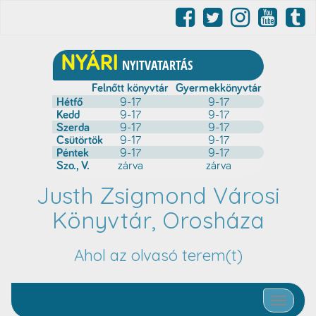
Justh Zsigmond Városi
Könyvtár, Orosháza
Ahol az olvasó terem(t)
Toggle nav