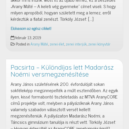
„Arany Máté – A keleti vég gyermeke” címet viseli. S hogy
milyen apropóból, hogyan született meg a lemez, erről
kérdeztük a fiatal zenészt. Törköly József: […]
Elolvasom az egész cikket!
A
február 13, 2019
keleti
Posted in
Arany Máté
,
zenei élet
,
zenei interjúk
,
zenei könyvtár
vég
gyermeke
–
Új
Pacsirta – Különdíjas lett Madarász
album
Noémi versmegzenésítése
Arany
Arany János születésének 200. évfordulóját sokan
Mátétól
sokféleképp megünnepelték a múlt esztendőben. Az egyik
ilyen, kissé formabontó tiszteletadás az MTVA AranyCORE
című projektje volt, melyben a pályázóknak Arany János
valamely szabadon választott versét kellett
megzenésíteniük. A pályázaton Madarász Noémi, a
Táncsics gimnázium tanulója is részt vett. Törköly József:
– Hogyan értesültél az AranyCORE zenebajnokságról?