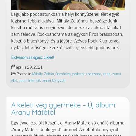
Legújabb podcastunkban a helyi könnyűzenei élet egyik
legismertebb alakjával, Mihály Zoltánnal beszélgettünk
kicsit a múltat is megidézve, de persze az aktualitásokat
sem feledve. Rockpanoráma az egykori Piros presszóban,
készülő blueskönyv, és a jövőre tízéves Rock Klub tervei,
nyitási lehetőségei. Ezekről szól legfrissebb podcastunk.
Elolvasom az egész cikket!
A
április 29, 2021
Rockpanorámától
Posted in
Mihály Zoltán
,
Orosháza
,
podcast
,
rockzene
,
zene
,
zenei
a
élet
,
zenei interjúk
,
zenei könyvtár
pandémiáig
–
Interjú
Mihály
A keleti vég gyermeke – Új album
Zoltánnal
Arany Mátétól
(podcast)
Egy évvel ezelőtt készült el Arany Máté első önálló albuma
„Arany Máté – Unplugged” címmel. A debütáló anyagról
akkor mi is írtunk. Most itt az újabb lemez, ez a beszédes