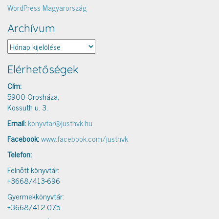
WordPress Magyarország
Archívum
Archívum
Elérhetőségek
Cím:
5900 Orosháza,
Kossuth u. 3.
Email:
konyvtar@justhvk.hu
Facebook:
www.facebook.com/justhvk
Telefon:
Felnőtt könyvtár:
+3668/413-696
Gyermekkönyvtár:
+3668/412-075