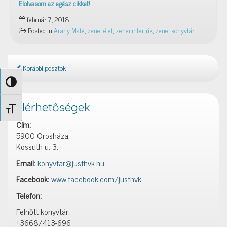
Elolvasom az egész cikket!
Itt
február 7, 2018
az
Posted in
Arany Máté
,
zenei élet
,
zenei interjúk
,
zenei könyvtár
első
önálló
album!
–
Korábbi posztok
Unplugged
Nagy kontraszt váltása
Arany
Mátétól
Elérhetőségek
Betűméret váltása
Cím:
5900 Orosháza,
Kossuth u. 3.
Email:
konyvtar@justhvk.hu
Facebook:
www.facebook.com/justhvk
Telefon:
Felnőtt könyvtár:
+3668/413-696