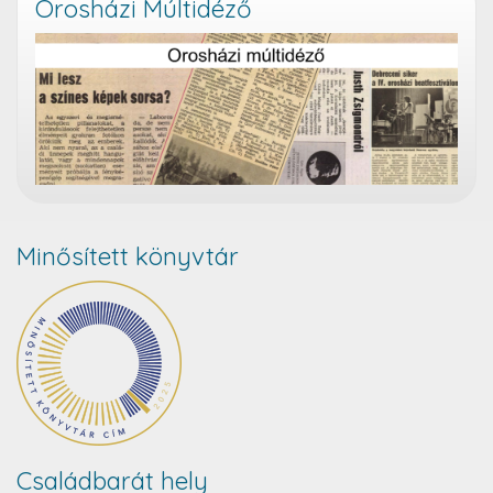
Orosházi Múltidéző
Minősített könyvtár
Családbarát hely