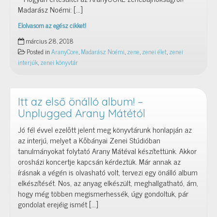
Madarász Noémi: […]
Elolvasom az egész cikket!
Pacsirta
március 28, 2018
–
Posted in
AranyCore
,
Madarász Noémi
,
zene
,
zenei élet
,
zenei
Különdíjas
interjúk
,
zenei könyvtár
lett
Madarász
Noémi
versmegzenésítése
Itt az első önálló album! –
Unplugged Arany Mátétól
Jó fél évvel ezelőtt jelent meg könyvtárunk honlapján az
az interjú, melyet a Kőbányai Zenei Stúdióban
tanulmányokat folytató Arany Mátéval készítettünk. Akkor
orosházi koncertje kapcsán kérdeztük. Már annak az
írásnak a végén is olvasható volt, tervezi egy önálló album
elkészítését. Nos, az anyag elkészült, meghallgatható, ám,
hogy még többen megismerhessék, úgy gondoltuk, pár
gondolat erejéig ismét […]