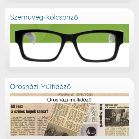
Szemüveg-kölcsönző
Orosházi Múltidéző