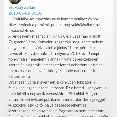
Szokolay Zoltán
szerint:
2010-06-08 05:30
… Gratulálok az impozáns nyitó konferenciához és sok
sikert kívánok a pályázati projekt megvalósításához, az
olvasó oázishoz.
A rendezvény másnapján, június 6-án, vasárnap a Justh
Zsigmond Városi Könyvtár igazgatója megüzente nekem,
hogy nem tudja „felvállalni” a június 11-ére, péntekre
tervezett könyvbemutatót, melyen a 2010. évi Ünnepi
Könyvhétre megjelent, s annak hivatalos jegyzékében
szereplő válogatott verseskötetemet adhattam volna át
azoknak az orosházi és környékbeli olvasóknak, akik
előfizettek rá.
Orosházán voltam gyermek, a könyvben többször is
felbukkan legkedvesebb városom. Ez a hetedik könyvem, s
azok közül a negyedik verseskötet. 290 oldal. Magam
adtam ki, két évtized publikálási szünet után, betegséggel
küszködve, egy költői pálya összegzéseként és
lezárásaként, de könyvesbolti forgalomba nem bocsátom.
Az előfizetőknek majd elküldöm postán, bár ez sem csekély