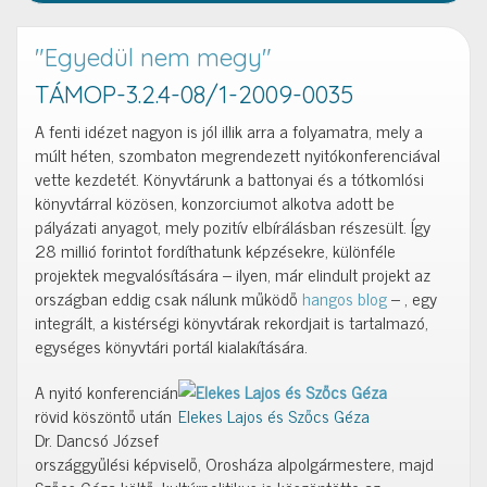
"Egyedül nem megy"
TÁMOP-3.2.4-08/1-2009-0035
A fenti idézet nagyon is jól illik arra a folyamatra, mely a
múlt héten, szombaton megrendezett nyitókonferenciával
vette kezdetét. Könyvtárunk a battonyai és a tótkomlósi
könyvtárral közösen, konzorciumot alkotva adott be
pályázati anyagot, mely pozitív elbírálásban részesült. Így
28 millió forintot fordíthatunk képzésekre, különféle
projektek megvalósítására – ilyen, már elindult projekt az
országban eddig csak nálunk működő
hangos blog
– , egy
integrált, a kistérségi könyvtárak rekordjait is tartalmazó,
egységes könyvtári portál kialakítására.
A nyitó konferencián
rövid köszöntő után
Elekes Lajos és Szőcs Géza
Dr. Dancsó József
országgyűlési képviselő, Orosháza alpolgármestere, majd