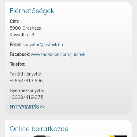
Elérhetőségek
Cím:
5900 Orosháza,
Kossuth u. 3.
Email:
konyvtar@justhvk.hu
Facebook:
www.facebook.com/justhvk
Telefon:
Felnőtt könyvtár:
+3668/413-696
Gyermekkönyvtár:
+3668/412-075
NYITVATARTÁS >>
Online beiratkozás