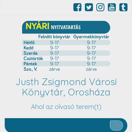
Justh Zsigmond Városi
Könyvtár, Orosháza
Ahol az olvasó terem(t)
Toggle nav