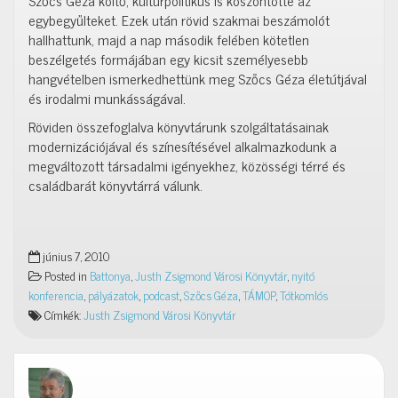
Szőcs Géza költő, kultúrpolitikus is köszöntötte az
egybegyűlteket. Ezek után rövid szakmai beszámolót
hallhattunk, majd a nap második felében kötetlen
beszélgetés formájában egy kicsit személyesebb
hangvételben ismerkedhettünk meg Szőcs Géza életútjával
és irodalmi munkásságával.
Röviden összefoglalva könyvtárunk szolgáltatásainak
modernizációjával és színesítésével alkalmazkodunk a
megváltozott társadalmi igényekhez, közösségi térré és
családbarát könyvtárrá válunk.
június 7, 2010
Posted in
Battonya
,
Justh Zsigmond Városi Könyvtár
,
nyitó
konferencia
,
pályázatok
,
podcast
,
Szőcs Géza
,
TÁMOP
,
Tótkomlós
Címkék:
Justh Zsigmond Városi Könyvtár