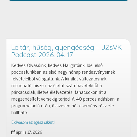
Leltár, hűség, gyengédség – JZsVK
Podcast 2026. 04. 17.
Kedves Olvasóink, kedves Hallgatóink! Idei első
podcastunkban az első négy hónap rendezvényeinek
felvételeiből válogattunk. A kínálat változatosnak
mondható, hiszen az életút számbavételétől a
párkacsolati, illetve életvezetési tanácsokon át a
megzenésített versekig terjed. A 40 perces adásban, a
programajánló után, összesen hét esemény részlete
hallható.
Elolvasom az egész cikket!
Leltár,
április 17, 2026
hűség,