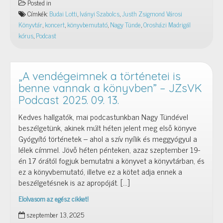
Posted in
kórusmuzsika,
Címkék:
Budai Lotti
,
Iványi Szabolcs
,
Justh Zsigmond Városi
nő-
Könyvtár
,
koncert
,
könyvbemutató
,
Nagy Tünde
,
Orosházi Madrigál
és
kórus
,
Podcast
divattörténet
–
JZsVK
Podcast
„A vendégeimnek a történetei is
2025.
benne vannak a könyvben” – JZsVK
10.
Podcast 2025. 09. 13.
15.
Kedves hallgatók, mai podcastunkban Nagy Tündével
beszélgetünk, akinek múlt héten jelent meg első könyve
Gyógyító történetek – ahol a szív nyílik és meggyógyul a
lélek címmel. Jövő héten pénteken, azaz szeptember 19-
én 17 órától fogjuk bemutatni a könyvet a könyvtárban, és
ez a könyvbemutató, illetve ez a kötet adja ennek a
beszélgetésnek is az apropóját. […]
Elolvasom az egész cikket!
„A
szeptember 13, 2025
vendégeimnek