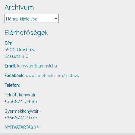
Archívum
Archívum
Elérhetőségek
Cím:
5900 Orosháza,
Kossuth u. 3.
Email:
konyvtar@justhvk.hu
Facebook:
www.facebook.com/justhvk
Telefon:
Felnőtt könyvtár:
+3668/413-696
Gyermekkönyvtár:
+3668/412-075
NYITVATARTÁS >>