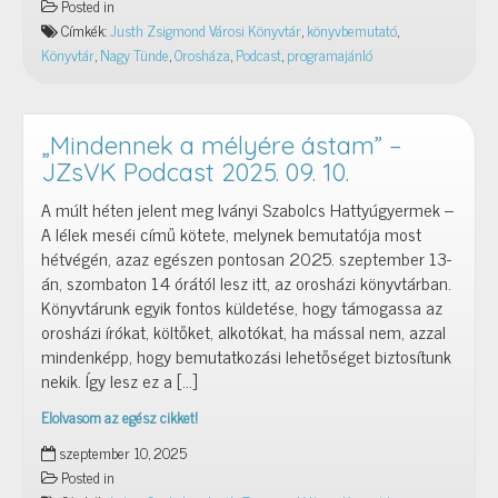
Posted in
a
Címkék:
Justh Zsigmond Városi Könyvtár
,
könyvbemutató
,
történetei
Könyvtár
,
Nagy Tünde
,
Orosháza
,
Podcast
,
programajánló
is
benne
vannak
a
„Mindennek a mélyére ástam” –
könyvben”
JZsVK Podcast 2025. 09. 10.
–
A múlt héten jelent meg Iványi Szabolcs Hattyúgyermek –
JZsVK
A lélek meséi című kötete, melynek bemutatója most
Podcast
hétvégén, azaz egészen pontosan 2025. szeptember 13-
2025.
án, szombaton 14 órától lesz itt, az orosházi könyvtárban.
09.
Könyvtárunk egyik fontos küldetése, hogy támogassa az
13.
orosházi írókat, költőket, alkotókat, ha mással nem, azzal
mindenképp, hogy bemutatkozási lehetőséget biztosítunk
nekik. Így lesz ez a […]
Elolvasom az egész cikket!
„Mindennek
szeptember 10, 2025
a
Posted in
mélyére