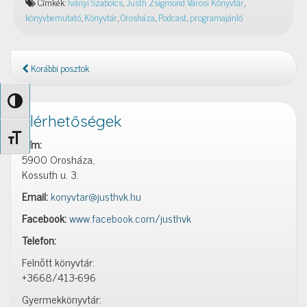
Címkék:
Iványi Szabolcs
,
Justh Zsigmond Városi Könyvtár
,
ástam”
könyvbemutató
,
Könyvtár
,
Orosháza
,
Podcast
,
programajánló
–
JZsVK
Podcast
2025.
Korábbi posztok
09.
10.
Nagy kontraszt váltása
Elérhetőségek
Betűméret váltása
Cím:
5900 Orosháza,
Kossuth u. 3.
Email:
konyvtar@justhvk.hu
Facebook:
www.facebook.com/justhvk
Telefon:
Felnőtt könyvtár:
+3668/413-696
Gyermekkönyvtár: