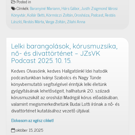
Posted in
gyengédség
Címkék:
Baranyiné Mariann
,
Hárs Gábor
,
Justh Zsigmond Városi
–
Könyvtár
,
Kollár Betti
,
Körmöczi Zoltán
,
Orosháza
,
Podcast
,
Restás
JZsVK
László
,
Restás Márta
,
Varga Zoltán
,
Zilahi Anna
Podcast
2026.
04.
17.
Lelki barangolások, kórusmuzsika,
nő- és divattörténet – JZsVK
Podcast 2025. 10. 15.
Kedves Olvasóink, kedves Hallgatóink! Idei hatodik
podcastunkban Iványi Szabolcs és Nagy Tünde
könyvbemutatói segítségével érintjük lelki életünk
gyógyításának lehetőségeit, hallhatunk 20. századi
kórusmuzsikát az orosházi Madrigál kórus előadásában,
valamint megismerkedhetünk Budai Lotti írónak a nő- és
divattörténet kutatásához vezető útjával.
Elolvasom az egész cikket!
Lelki
október 15, 2025
barangolások,