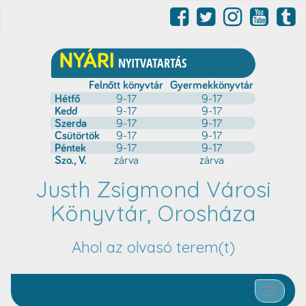
Justh Zsigmond Városi
Könyvtár, Orosháza
Ahol az olvasó terem(t)
Toggle nav