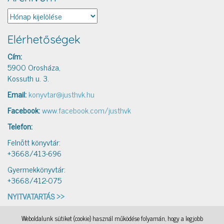
Archívum
Elérhetőségek
Cím:
5900 Orosháza,
Kossuth u. 3.
Email:
konyvtar@justhvk.hu
Facebook:
www.facebook.com/justhvk
Telefon:
Felnőtt könyvtár:
+3668/413-696
Gyermekkönyvtár:
+3668/412-075
NYITVATARTÁS >>
Weboldalunk sütiket (cookie) használ működése folyamán, hogy a legjobb
IAMSocial
, a WordPress Theme by
@aicragellebasi
Könyvtári levelezés
, a WordPress Theme by