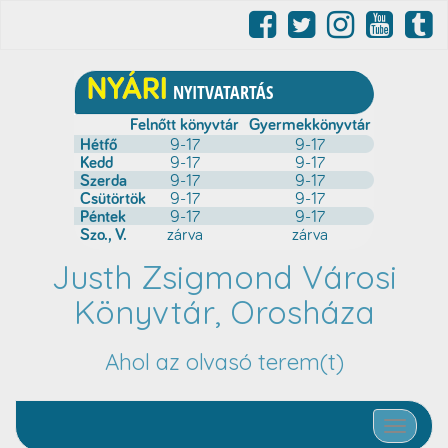
Justh Zsigmond Városi
Könyvtár, Orosháza
Ahol az olvasó terem(t)
Toggle nav