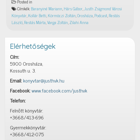
Posted in
gyengédség
Címkék:
Baranyiné Mariann
,
Hárs Gábor
,
Justh Zsigmond Városi
–
Könyvtár
,
Kollár Betti
,
Körmöczi Zoltán
,
Orosháza
,
Podcast
,
Restás
JZsVK
László
,
Restás Márta
,
Varga Zoltán
,
Zilahi Anna
Podcast
2026.
04.
Elérhetőségek
17.
Cím:
5900 Orosháza,
Kossuth u. 3.
Email:
konyvtar@justhvk.hu
Facebook:
www.facebook.com/justhvk
Telefon:
Felnőtt könyvtár:
+3668/413-696
Gyermekkönyvtár:
+3668/412-075