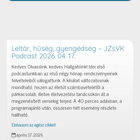
Leltár, hűség, gyengédség – JZsVK
Podcast 2026. 04. 17.
Kedves Olvasóink, kedves Hallgatóink! Idei első
podcastunkban az első négy hónap rendezvényeinek
felvételeiből válogattunk. A kínálat változatosnak
mondható, hiszen az életút számbavételétől a
párkacsolati, illetve életvezetési tanácsokon át a
megzenésített versekig terjed. A 40 perces adásban, a
programajánló után, összesen hét esemény részlete
hallható.
Elolvasom az egész cikket!
Leltár,
április 17, 2026
hűség,