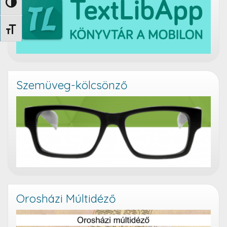
Nagy kontraszt váltása
Betűméret váltása
Szemüveg-kölcsönző
Orosházi Múltidéző