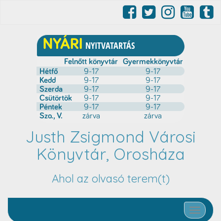
Justh Zsigmond Városi
Könyvtár, Orosháza
Ahol az olvasó terem(t)
Toggle nav