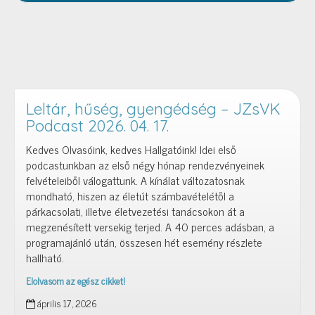
Leltár, hűség, gyengédség – JZsVK
Podcast 2026. 04. 17.
Kedves Olvasóink, kedves Hallgatóink! Idei első
podcastunkban az első négy hónap rendezvényeinek
felvételeiből válogattunk. A kínálat változatosnak
mondható, hiszen az életút számbavételétől a
párkacsolati, illetve életvezetési tanácsokon át a
megzenésített versekig terjed. A 40 perces adásban, a
programajánló után, összesen hét esemény részlete
hallható.
Elolvasom az egész cikket!
Leltár,
április 17, 2026
hűség,