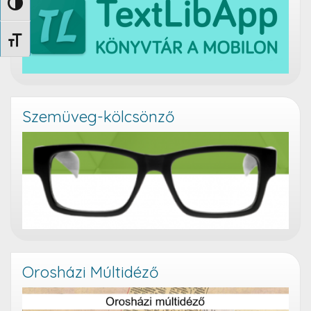
Nagy kontraszt váltása
Betűméret váltása
Szemüveg-kölcsönző
Orosházi Múltidéző