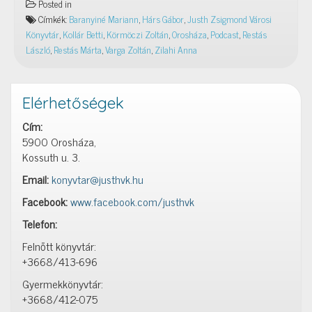
Posted in
gyengédség
Címkék:
Baranyiné Mariann
,
Hárs Gábor
,
Justh Zsigmond Városi
–
Könyvtár
,
Kollár Betti
,
Körmöczi Zoltán
,
Orosháza
,
Podcast
,
Restás
JZsVK
László
,
Restás Márta
,
Varga Zoltán
,
Zilahi Anna
Podcast
2026.
04.
Elérhetőségek
17.
Cím:
5900 Orosháza,
Kossuth u. 3.
Email:
konyvtar@justhvk.hu
Facebook:
www.facebook.com/justhvk
Telefon:
Felnőtt könyvtár:
+3668/413-696
Gyermekkönyvtár:
+3668/412-075