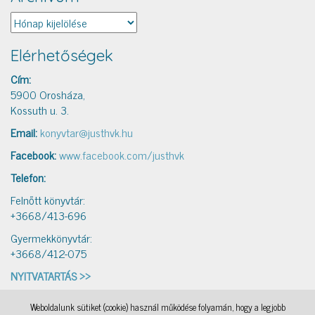
Archívum
Elérhetőségek
Cím:
5900 Orosháza,
Kossuth u. 3.
Email:
konyvtar@justhvk.hu
Facebook:
www.facebook.com/justhvk
Telefon:
Felnőtt könyvtár:
+3668/413-696
Gyermekkönyvtár:
+3668/412-075
NYITVATARTÁS >>
Weboldalunk sütiket (cookie) használ működése folyamán, hogy a legjobb
IAMSocial
, a WordPress Theme by
@aicragellebasi
Könyvtári levelezés
, a WordPress Theme by