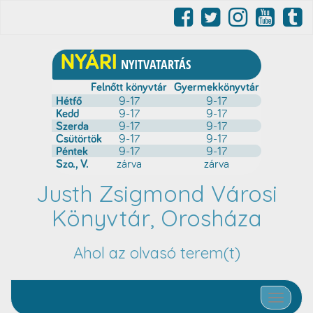
Justh Zsigmond Városi
Könyvtár, Orosháza
Ahol az olvasó terem(t)
Toggle nav