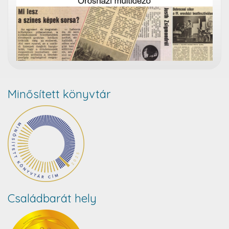
Minősített könyvtár
Családbarát hely