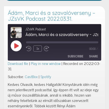
Ádám, Marci és a szavalóverseny –
JZsVK Podcast 2022.03.31.
JZsVK Podcast
Ádám, Marci és a szavalóverseny - JZsVK
Play Episode
1x
00:00
/
Rewind 10 Seconds
Fast Forward 10 seconds
SUBSCRIBE
SHARE
Download file
|
Play in new window
|
Recorded on 2022-03-
31
SHARE
CastBox
Spotify
Subscribe:
CastBox
|
Spotify
RSS FEED
LINK
Kedves Olvasók, kedves Hallgatók! Könyvtárunk idén még
nem jelentkezett podcasttal, így éppen itt volt az ideje egy
EMBED
új műsor összeállításának, annál is inkább, hiszen van
néhány felvételünk az elmúlt időszakban szervezett
eseményeinkről. Többek között Rényi Ádám