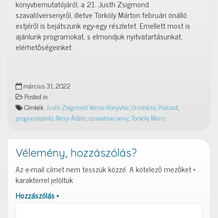
könyvbemutatójáról, a 21. Justh Zsigmond
szavalóversenyről, illetve Törköly Márton februári önálló
estjéről is bejátszunk egy-egy részletet. Emellett most is
ajánlunk programokat, s elmondjuk nyitvatartásunkat,
elérhetőségeinket.
március 31, 2022
Posted in
Címkék:
Justh Zsigmond Városi Könyvtár
,
Orosháza
,
Podcast
,
programajánló
,
Rényi Ádám
,
szavalóverseny
,
Törköly Marci
Vélemény, hozzászólás?
Az e-mail címet nem tesszük közzé.
A kötelező mezőket
*
karakterrel jelöltük
Hozzászólás
*