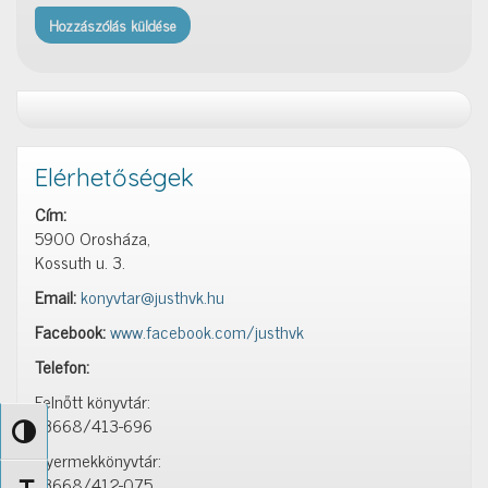
Elérhetőségek
Cím:
5900 Orosháza,
Kossuth u. 3.
Email:
konyvtar@justhvk.hu
Facebook:
www.facebook.com/justhvk
Telefon:
Felnőtt könyvtár:
+3668/413-696
Nagy kontraszt váltása
Gyermekkönyvtár:
+3668/412-075