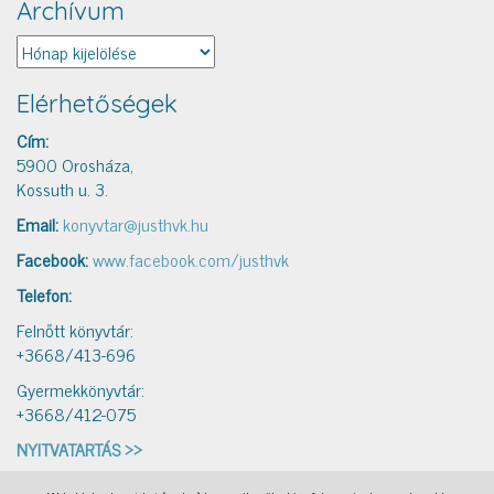
Archívum
Archívum
Elérhetőségek
Cím:
5900 Orosháza,
Kossuth u. 3.
Email:
konyvtar@justhvk.hu
Facebook:
www.facebook.com/justhvk
Telefon:
Felnőtt könyvtár:
+3668/413-696
Gyermekkönyvtár:
+3668/412-075
NYITVATARTÁS >>