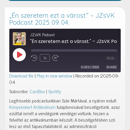
„Én szeretem ezt a várost.” – JZsVK
Podcast 2025. 09. 04.
JZsVK Podcast
"Én szeretem ezt a várost." – JZsVK Podcast 
Play Episode
1x
00:00
/
Rewind 10 Seconds
Fast Forward 10 seconds
SUBSCRIBE
SHARE
Download file
|
Play in new window
|
Recorded on 2025-09-
04
SHARE
CastBox
Spotify
Subscribe:
CastBox
|
Spotify
RSS FEED
LINK
Legfrissebb podcastunkban Süle Mártával, a nyáron indult
Könyveskert Antikvárium
tulajdonosával beszélgetünk, azaz
EMBED
ezúttal ismét a vendégünk vendégei voltunk, hiszen a
felvétel az antikváriumban készült. A beszélgetésben szó
lesz az első tapasztalatokról, az adminisztráció