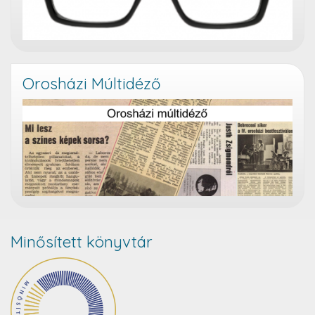
Orosházi Múltidéző
Minősített könyvtár