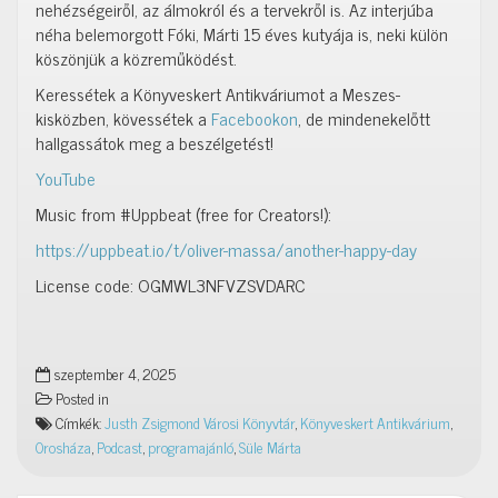
nehézségeiről, az álmokról és a tervekről is. Az interjúba
néha belemorgott Fóki, Márti 15 éves kutyája is, neki külön
köszönjük a közreműködést.
Keressétek a Könyveskert Antikváriumot a Meszes-
kisközben, kövessétek a
Facebookon
, de mindenekelőtt
hallgassátok meg a beszélgetést!
YouTube
Music from #Uppbeat (free for Creators!):
https://uppbeat.io/t/oliver-massa/another-happy-day
License code: OGMWL3NFVZSVDARC
szeptember 4, 2025
Posted in
Címkék:
Justh Zsigmond Városi Könyvtár
,
Könyveskert Antikvárium
,
Orosháza
,
Podcast
,
programajánló
,
Süle Márta