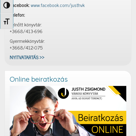
Facebook:
www.facebook.com/justhvk
Nagy kontraszt váltása
Telefon:
Betűméret váltása
Felnőtt könyvtár:
+3668/413-696
Gyermekkönyvtár:
+3668/412-075
NYITVATARTÁS >>
Online beiratkozás