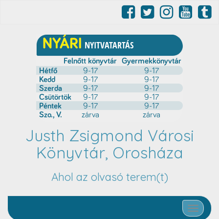
Justh Zsigmond Városi
Könyvtár, Orosháza
Ahol az olvasó terem(t)
Toggle nav