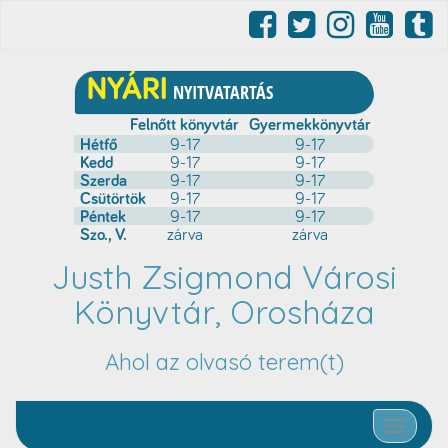
Justh Zsigmond Városi
Könyvtár, Orosháza
Ahol az olvasó terem(t)
Toggle nav