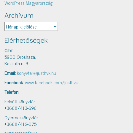
WordPress Magyarország
Archívum
Archívum
Elérhetőségek
Cím:
5900 Orosháza,
Kossuth u. 3.
Email:
konyvtar@justhvk.hu
Facebook:
www.facebook.com/justhvk
Telefon:
Felnőtt könyvtár:
+3668/413-696
Gyermekkönyvtár:
+3668/412-075