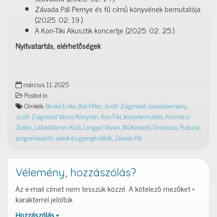
Závada Pál Pernye és fű című könyvének bemutatója
(2025. 02. 19.)
A Kon-Tiki Akusztik koncertje (2025. 02. 25.)
Nyitvatartás, elérhetőségek
március 11, 2025
Posted in
Címkék:
Benkő Erika
,
Bod Péter
,
Justh Zsigmond szavalóverseny
,
Justh Zsigmond Városi Könyvtár
,
Kon-Tiki
,
könyvbemutató
,
Körmöczi
Zoltán
,
LélekVitamin Klub
,
Lengyel Vivien
,
MűKedvelő
,
Orosháza
,
Podcast
,
programajánló
,
vakok és gyengénlátók
,
Závada Pál
Vélemény, hozzászólás?
Az e-mail címet nem tesszük közzé.
A kötelező mezőket
*
karakterrel jelöltük
Hozzászólás
*