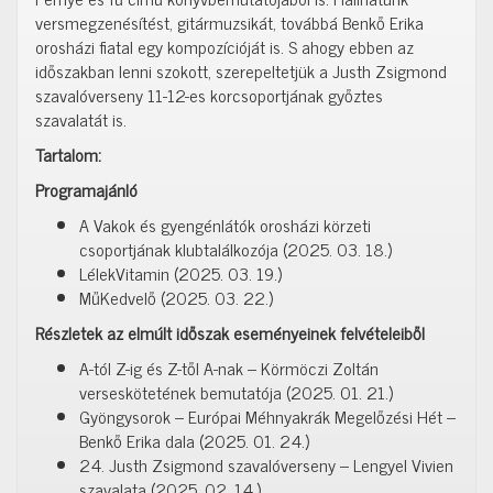
versmegzenésítést, gitármuzsikát, továbbá Benkő Erika
orosházi fiatal egy kompozícióját is. S ahogy ebben az
időszakban lenni szokott, szerepeltetjük a Justh Zsigmond
szavalóverseny 11-12-es korcsoportjának győztes
szavalatát is.
Tartalom:
Programajánló
A Vakok és gyengénlátók orosházi körzeti
csoportjának klubtalálkozója (2025. 03. 18.)
LélekVitamin (2025. 03. 19.)
MűKedvelő (2025. 03. 22.)
Részletek az elmúlt időszak eseményeinek felvételeiből
A-tól Z-ig és Z-től A-nak – Körmöczi Zoltán
verseskötetének bemutatója (2025. 01. 21.)
Gyöngysorok – Európai Méhnyakrák Megelőzési Hét –
Benkő Erika dala (2025. 01. 24.)
24. Justh Zsigmond szavalóverseny – Lengyel Vivien
szavalata (2025. 02. 14.)