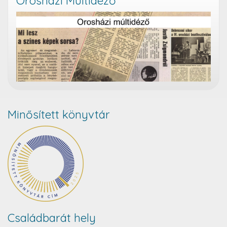
Orosházi Múltidéző
Minősített könyvtár
Családbarát hely