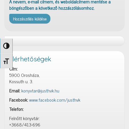
A nevem, e-mail címem, és weboldalcímem mentése a
böngészőben a következő hozzászólásomhoz.
Nagy kontraszt váltása
Elérhetőségek
Betűméret váltása
Cím:
5900 Orosháza,
Kossuth u. 3.
Email:
konyvtar@justhvk.hu
Facebook:
www.facebook.com/justhvk
Telefon:
Felnőtt könyvtár:
+3668/413-696