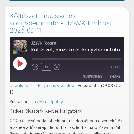
Költészet, muzsika és
könyvbemutató – JZsVK Podcast
2025. 03. 11.
JZsVK Podcast
Költészet, muzsika és könyvbemutató - JZsVK Podcast 2025. 03. 11.
Play Episode
1x
00:00
/
Rewind 10 Seconds
Fast Forward 10 seconds
SUBSCRIBE
SHARE
Download file
|
Play in new window
|
Recorded on 2025-03-
11
SHARE
CastBox
Spotify
Subscribe:
CastBox
|
Spotify
RSS FEED
LINK
Kedves Olvasóink, kedves Hallgatóink!
2025-ös első podcastunkban tulajdonképpen a verseké és
EMBED
a zenéé a főszerep, de fontos részlet hallható Závada Pál
Pernye és fű című könyvbemutatójából is. Hallhatunk