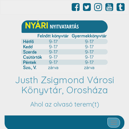
Justh Zsigmond Városi
Könyvtár, Orosháza
Ahol az olvasó terem(t)
Toggle nav