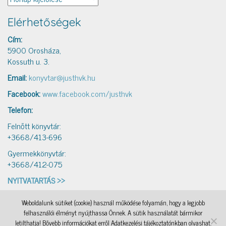
Elérhetőségek
Cím:
5900 Orosháza,
Kossuth u. 3.
Email:
konyvtar@justhvk.hu
Facebook:
www.facebook.com/justhvk
Telefon:
Felnőtt könyvtár:
+3668/413-696
Gyermekkönyvtár:
+3668/412-075
NYITVATARTÁS >>
Weboldalunk sütiket (cookie) használ működése folyamán, hogy a legjobb
IAMSocial
, a WordPress Theme by
@aicragellebasi
Könyvtári levelezés
, a WordPress Theme by
felhasználói élményt nyújthassa Önnek. A sütik használatát bármikor
@aicragellebasi
Nyomtató
, a WordPress Theme by
@aicragellebasi
OKKA
, a WordPress Theme by
letilthatja! Bővebb információkat erről Adatkezelési tájékoztatónkban olvashat.