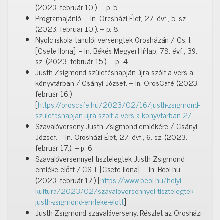
(2023. február 10.). – p. 5.
Programajánló. – In. Orosházi Élet, 27. évf., 5. sz.
(2023. február 10.). – p. 8.
Nyolc iskola tanulói versengtek Orosházán / Cs. I.
[Csete Ilona]. – In. Békés Megyei Hírlap, 78. évf., 39.
sz. (2023. február 15.). – p. 4.
Justh Zsigmond születésnapján újra szólt a vers a
könyvtárban / Csányi József. – In. OrosCafé (2023.
február 16.)
[
https://oroscafe.hu/2023/02/16/justh-zsigmond-
szuletesnapjan-ujra-szolt-a-vers-a-konyvtarban-2/
]
Szavalóverseny Justh Zsigmond emlékére / Csányi
József. – In. Orosházi Élet, 27. évf., 6. sz. (2023.
február 17.). – p. 6.
Szavalóversennyel tisztelegtek Justh Zsigmond
emléke előtt / CS. I. [Csete Ilona]. – In. Beol.hu
(2023. február 17.) [
https://www.beol.hu/helyi-
kultura/2023/02/szavaloversennyel-tisztelegtek-
justh-zsigmond-emleke-elott
]
Justh Zsigmond szavalóverseny. Részlet az Orosházi