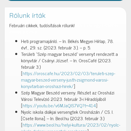
Rólunk írták
Februári cikkek, tudósítások rólunk!
Már csak egy kattintás…
klikkelj a címre!
Heti programajánló. – In. Békés Megyei Hírlap, 78.
évf., 29. sz. (2023. február 3.). – p. 5.
Területi “Szép magyar beszéd” versenyt rendezett a
könyvtár / Csányi József. – In. OrosCafé (2023.
február 3.)
[
https://oroscafe.hu/2023/02/03/teruleti-szep-
magyar-beszed-verseny-justh-zsigmond-varosi-
konyvtarban-oroshazi-hirek/
]
Szép Magyar Beszéd verseny. Részlet az Orosházi
Városi Televízió 2023. február 3-i Híradójából
[
https://youtu.be/v6MJaQIS7VQ?t=414
]
Nyolc iskola diákjai versengtek Orosházán / CS. I.
[Csete Ilona]. – In. Beol.hu (2023. február 3.)
[
https://www.beol.hu/helyi-kultura/2023/02/nyolc-