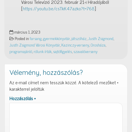
Városi Televízió 2023. február 21-i Híradójából
[
https://youtu.be/csTkK47azko?t=768
]
március 1, 2023
Posted in
farsang
,
gyermekkönyvtár
,
játszóház
,
Justh Zsigmond
,
Justh Zsigmond Városi Könyvtár
,
Kazinczy-verseny
,
Orosháza
,
programajánló
,
rólunk írták
,
sajtófigyelés
,
szavalóverseny
Vélemény, hozzászólás?
Az e-mail címet nem tesszük közzé.
A kötelező mezőket
*
karakterrel jelöltük
Hozzászólás
*