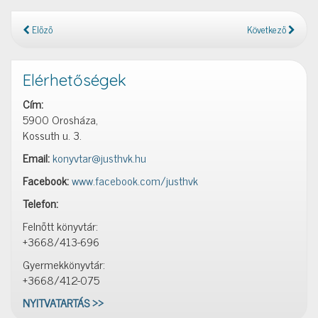
Előző
Következő
Elérhetőségek
Cím:
5900 Orosháza,
Kossuth u. 3.
Email:
konyvtar@justhvk.hu
Facebook:
www.facebook.com/justhvk
Telefon:
Felnőtt könyvtár:
+3668/413-696
Gyermekkönyvtár:
+3668/412-075
NYITVATARTÁS >>