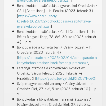
iskola-diakjai-versengtek-oroshazan
]
Bohóckodásra csábították a gyerekeket Orosházán /
CS. I. [Csete Ilona]. – In. Beol.hu (2023. február 3.)
[
https://www.beol.hu/helyi-
kozelet/2023/02/bohockodasra-csabitottak-a-
gyerekeket-oroshazan
]
Bohóckodásra csábítottak / Cs. I. [Csete Ilona]. – In.
Békés Megyei Hírlap, 78. évf., 30. sz. (2023. február
4.). – p. 5.
Bohócparádé a könyvtárban / Csányi József. – In.
OrosCafé (2023. február 4.)
[
https://oroscafe.hu/2023/02/04/bohocparade-a-
konyvtarban-oroshazi-hirek-farsangi-jatszohaz/
]
Farsangi játszóház a könyvtárban. Részlet az
Orosházi Városi Televízió 2023. február 7-i
Híradójából [
https://youtu.be/yyTqEMXTZOs?t=590
]
Szép magyar beszéd verseny / Csányi József. – In.
Orosházi Élet, 27. évf., 5. sz. (2023. február 10.). – p.
5.
Bohóckodás a könyvtárban : farsangi játszóház /
[Csányi József]. – In. Orosházi Élet, 27. évf., 5. sz.