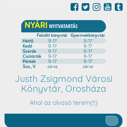
Justh Zsigmond Városi
Könyvtár, Orosháza
Ahol az olvasó terem(t)
Toggle nav