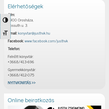
Elérhetőségek
Cím:
5900 Orosháza,
Nagy kontraszt váltása
Kossuth u. 3.
Email:
konyvtar@justhvk.hu
Betűméret váltása
Facebook:
www.facebook.com/justhvk
Telefon:
Felnőtt könyvtár:
+3668/413-696
Gyermekkönyvtár:
+3668/412-075
NYITVATARTÁS >>
Online beiratkozás