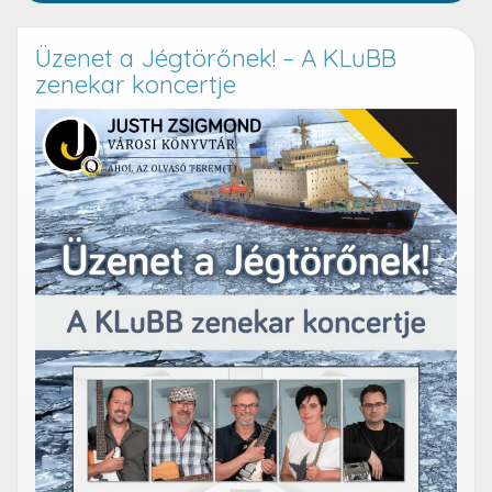
Üzenet a Jégtörőnek! – A KLuBB
zenekar koncertje