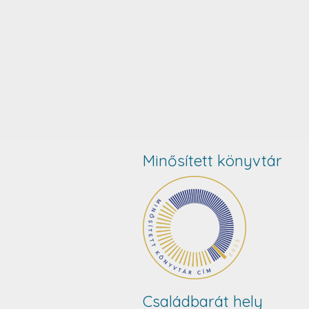
Minősített könyvtár
Családbarát hely