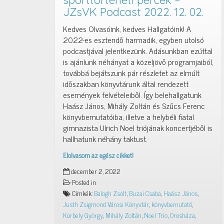
sporttörténeti percek –
JZsVK Podcast 2022. 12. 02.
Kedves Olvasóink, kedves Hallgatóink! A
2022-es esztendő harmadik, egyben utolsó
podcastjával jelentkezünk. Adásunkban ezúttal
is ajánlunk néhányat a közeljövő programjaiból,
továbbá bejátszunk pár részletet az elmúlt
időszakban könyvtárunk által rendezett
események felvételeiből. Így belehallgatunk
Haász János, Mihály Zoltán és Szűcs Ferenc
könyvbemutatóiba, illetve a helybéli fiatal
gimnazista Ulrich Noel triójának koncertjéből is
hallhatunk néhány taktust.
Elolvasom az egész cikket!
Irodalmi,
december 2, 2022
zenei
Posted in
és
Címkék:
Balogh Zsolt
,
Buzai Csaba
,
Haász János
,
sporttörténeti
Justh Zsigmond Városi Könyvtár
,
könyvbemutató
,
percek
Korbely György
,
Mihály Zoltán
,
Noel Trio
,
Orosháza
,
–