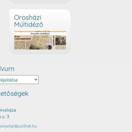
Orosházi
Múltidéző
ívum
um
hetőségek
rosháza,
 u. 3.
onyvtar@justhvk.hu