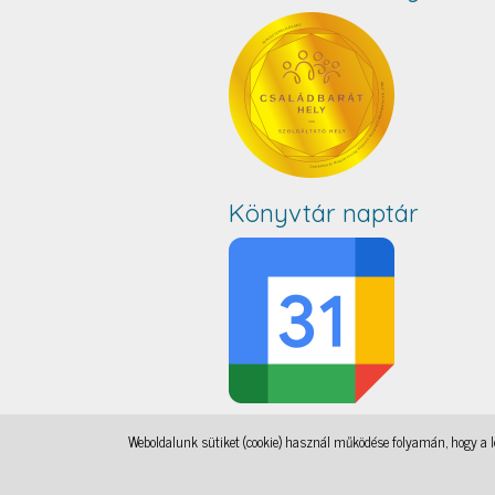
Könyvtár naptár
Weboldalunk sütiket (cookie) használ működése folyamán, hogy a le
IAMSocial
, a WordPress Theme by
@aicragellebasi