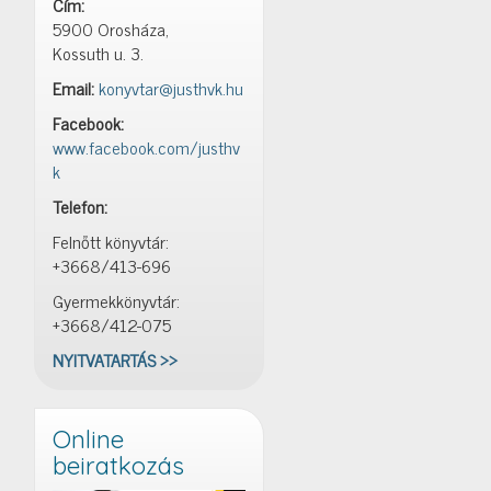
Cím:
5900 Orosháza,
Kossuth u. 3.
Email:
konyvtar@justhvk.hu
Facebook:
www.facebook.com/justhv
k
Telefon:
Felnőtt könyvtár:
+3668/413-696
Gyermekkönyvtár:
+3668/412-075
NYITVATARTÁS >>
Online
beiratkozás