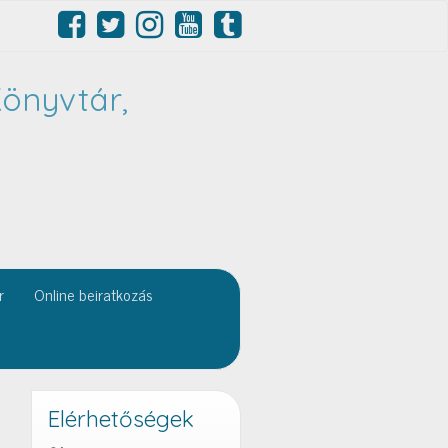
önyvtár,
r
Online beiratkozás
Elérhetőségek