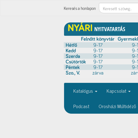
Keresés
Keresés a honlapon
Katalógus
Kapcsolat
Podcast
Orosházi Múltidéző