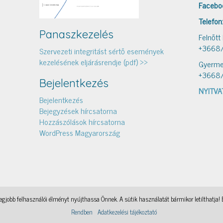
Facebo
Telefon
Panaszkezelés
Felnőtt
+3668
Szervezeti integritást sértő események
kezelésének eljárásrendje (pdf) >>
Gyerme
+3668
Bejelentkezés
NYITVA
Bejelentkezés
Bejegyzések hírcsatorna
Hozzászólások hírcsatorna
WordPress Magyarország
gjobb felhasználói élményt nyújthassa Önnek. A sütik használatát bármikor letilthatja! 
Könyvtári levelezés
, a WordPress Theme by
@aicragellebasi
Nyomtató
, a WordPress Theme by
@aicragell
Rendben
Adatkezelési tájékoztató