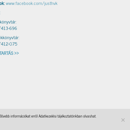
ok:
www.facebook.com/justhvk
:
 könyvtár:
/413-696
kkönyvtár:
/412-075
TARTÁS >>
Bővebb információkat erről Adatkezelési tájékoztatónkban olvashat.
ebasi
OKKA
, a WordPress Theme by
@aicragellebasi