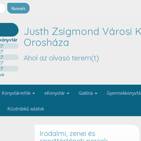
Justh Zsigmond Városi K
Orosháza
Ahol az olvasó terem(t)
Könyvtár-infók
eKönyvtár
Galéria
Gyermekkönyvtá
Közérdekű adatok
Irodalmi, zenei és