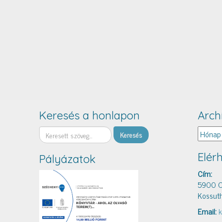
Keresés a honlapon
Arch
Keresés
Archív
Elér
Pályázatok
Cím:
5900 O
Kossuth
Email:
k