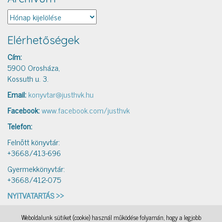
Archívum
Elérhetőségek
Cím:
5900 Orosháza,
Kossuth u. 3.
Email:
konyvtar@justhvk.hu
Facebook:
www.facebook.com/justhvk
Telefon:
Felnőtt könyvtár:
+3668/413-696
Gyermekkönyvtár:
+3668/412-075
NYITVATARTÁS >>
Weboldalunk sütiket (cookie) használ működése folyamán, hogy a legjobb