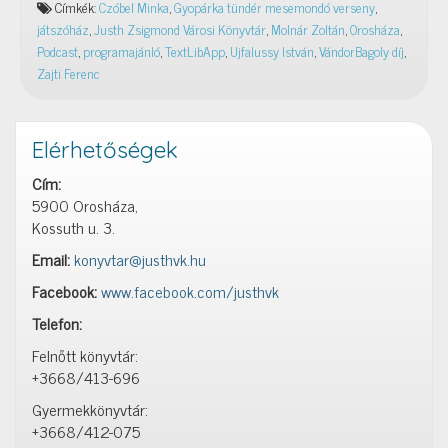
Címkék:
Czóbel Minka
,
Gyopárka tündér mesemondó verseny
,
művészetről
játszóház
,
Justh Zsigmond Városi Könyvtár
,
Molnár Zoltán
,
Orosháza
,
40
Podcast
,
programajánló
,
TextLibApp
,
Ujfalussy István
,
VándorBagoly díj
,
percben
Zajti Ferenc
–
JZsVK
Podcast
Elérhetőségek
2022.06.29.
Cím:
5900 Orosháza,
Kossuth u. 3.
Email:
konyvtar@justhvk.hu
Facebook:
www.facebook.com/justhvk
Telefon:
Felnőtt könyvtár:
+3668/413-696
Gyermekkönyvtár:
+3668/412-075