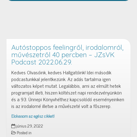
Autóstoppos feelingről, irodalomról,
művészetről 40 percben – JZsVK
Podcast 2022.06.29.
Kedves Olvasóink, kedves Hallgatóink! Idei második
podcastunkkal jelentkezünk. Az adás tartalma igen
változatos képet mutat. Legalábbis, ami az elmúlt hetek
programjait illeti, hiszen költészet napi rendezvényünkön
és a 93. Ünnepi Könyvhéthez kapcsolódó eseményeinken
is az irodalomé illetve a művészeté volt a főszerep.
Elolvasom az egész cikket!
Autóstoppos
június 29, 2022
feelingről,
Posted in
irodalomról,