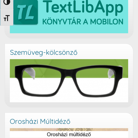
Nagy kontraszt váltása
Betűméret váltása
Szemüveg-kölcsönző
Orosházi Múltidéző