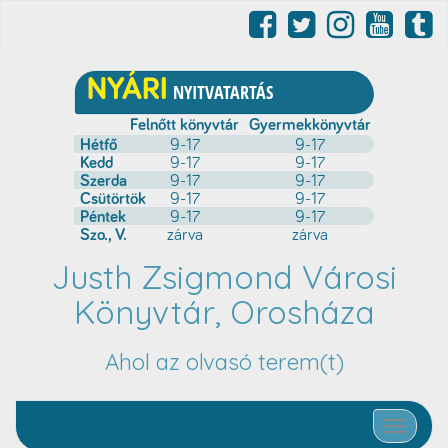
Justh Zsigmond Városi
Könyvtár, Orosháza
Ahol az olvasó terem(t)
Toggle nav