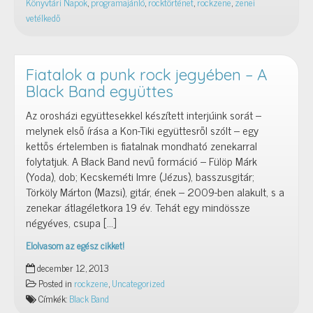
Könyvtári Napok
,
programajánló
,
rocktörténet
,
rockzene
,
zenei
vetélkedő
Fiatalok a punk rock jegyében – A
Black Band együttes
Az orosházi együttesekkel készített interjúink sorát –
melynek első írása a Kon-Tiki együttesről szólt – egy
kettős értelemben is fiatalnak mondható zenekarral
folytatjuk. A Black Band nevű formáció – Fülöp Márk
(Yoda), dob; Kecskeméti Imre (Jézus), basszusgitár;
Törköly Márton (Mazsi), gitár, ének – 2009-ben alakult, s a
zenekar átlagéletkora 19 év. Tehát egy mindössze
négyéves, csupa […]
Elolvasom az egész cikket!
Fiatalok
december 12, 2013
a
Posted in
rockzene
,
Uncategorized
punk
Címkék:
Black Band
rock