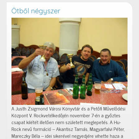
Ötből négyszer
A Justh Zsigmond Városi Könyvtár és a Petőfi Művelődési
Központ V. Rockvetélkedőjén november 7-én a győztes
csapat kilétét illetően nem született meglepetés. A Hu-
Rock nevű formáció – Akantisz Tamás, Magyarfalvi Péter,
Mareczky Béla – idei sikerével negyedjére vihette haza a