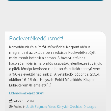
Rockvetélkedő ismét!
Könyvtárunk és a Petőfi Művelődési Központ idén is
megrendezi az októberben szokásos Rockvetélkedőjét,
mely immár hatodik a sorban. A tavalyi játékhoz
hasonlóan idén is háromfős csapatok jelentkezését várjuk,
a játék témája továbbra is a hazai és külföldi könnyűzene
a ’60-as évektől napjainkig. A vetélkedő időpontja: 2014.
október 16. 18 óra. Helyszín: Petőfi Művelődési Központ,
Bubik-terem (II. emelet) […]
Elolvasom az egész cikket!
Rockvetélkedő
október 9, 2014
ismét!
Posted in
Justh Zsigmond Városi Könyvtár
,
Orosháza
,
Országos