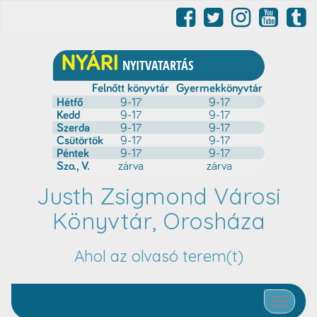
Justh Zsigmond Városi
Könyvtár, Orosháza
Ahol az olvasó terem(t)
Toggle nav