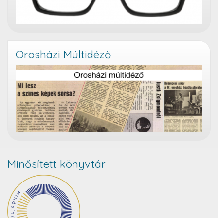
Orosházi Múltidéző
Minősített könyvtár