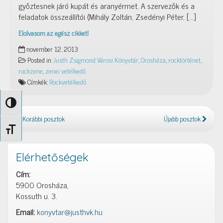
győztesnek járó kupát és aranyérmet. A szervezők és a
feladatok összeállítói (Mihály Zoltán, Zsedényi Péter, […]
Elolvasom az egész cikket!
Ötből
november 12, 2013
négyszer
Posted in
Justh Zsigmond Városi Könyvtár
,
Orosháza
,
rocktörténet
,
rockzene
,
zenei vetélkedő
Címkék:
Rockvetélkedő
Nagy kontraszt váltása
Korábbi posztok
Újabb posztok
Betűméret váltása
Elérhetőségek
Cím:
5900 Orosháza,
Kossuth u. 3.
Email:
konyvtar@justhvk.hu