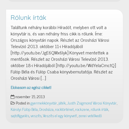
jegyében
–
A
Rólunk írták
Black
Találtunk néhány korábbi Híradót, melyben ott volt a
Band
könyvtár is, és van néhány friss cikk is rólunk. Íme:
együttes
Országos könyvtári napok. Részlet az Orosházi Városi
Televízió 2013. október 11-i Híradójából
[http://youtu.be/JgE6QMx6Iyk] Könyvet mentettek a
mentősök. Részlet az Orosházi Városi Televízió 2013.
október 18-i Híradójából [http://youtu.be/WdYeIaCmctQ]
Fülöp Béla és Fülöp Csaba könyvbemutatója. Részlet az
Orosházi Városi […]
Elolvasom az egész cikket!
Rólunk
november 15, 2013
írták
Posted in
gyermekkönyvtár
,
játék
,
Justh Zsigmond Városi Könyvtár
,
Károlyi Fülöp Béla
,
Orosháza
,
rocktörténet
,
rockzene
,
rólunk írták
,
sajtófigyelés
,
veszíts
,
Veszíts el egy könyvet!
,
zenei vetélkedő